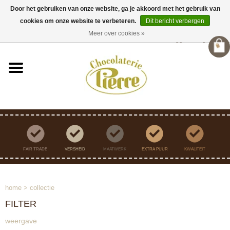
Door het gebruiken van onze website, ga je akkoord met het gebruik van
cookies om onze website te verbeteren.
Dit bericht verbergen
Verzending binnen Nederland vanaf €45,- gratis
Meer over cookies »
Inloggen
/
Registreren
FAIR TRADE
VERSHEID
MAATWERK
EXTRA PUUR
KWALITEIT
home
>
collectie
FILTER
weergave