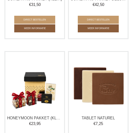
€
31,50
€
42,50
DIRECT BESTELLEN
DIRECT BESTELLEN
MEER INFORMATIE
MEER INFORMATIE
HONEYMOON PAKKET (KLEIN)
TABLET NATUREL
€
23,95
€
7,25