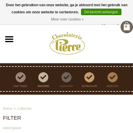
Door het gebruiken van onze website, ga je akkoord met het gebruik van
cookies om onze website te verbeteren.
Dit bericht verbergen
Verzending binnen Nederland vanaf €45,- gratis
Meer over cookies »
Inloggen
/
Registreren
FAIR TRADE
VERSHEID
MAATWERK
EXTRA PUUR
KWALITEIT
home
>
collectie
FILTER
weergave