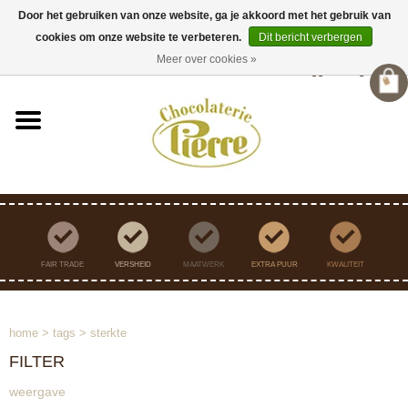
Door het gebruiken van onze website, ga je akkoord met het gebruik van
cookies om onze website te verbeteren.
Dit bericht verbergen
Verzending binnen Nederland vanaf €45,- gratis
Meer over cookies »
Inloggen
/
Registreren
FAIR TRADE
VERSHEID
MAATWERK
EXTRA PUUR
KWALITEIT
home
>
tags
>
sterkte
FILTER
weergave