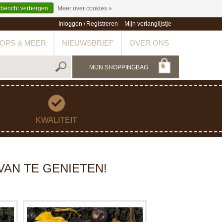
 bericht verbergen
Meer over cookies »
Inloggen
/
Registreren
Mijn verlanglijstje
OPS & MEER
NIEUWSBRIEF
OVER ONS
MIJN SHOPPINGBAG
KWALITEIT
VAN TE GENIETEN!
 en
the art of tea heeft een Haarlemse
an
zwarte Melange voor je samengesteld