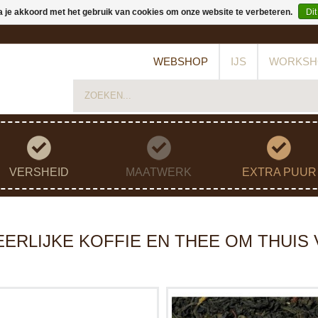
a je akkoord met het gebruik van cookies om onze website te verbeteren.
Dit
WEBSHOP
IJS
WORKSH
VERSHEID
MAATWERK
EXTRA PUUR
EERLIJKE KOFFIE EN THEE OM THUIS 
euk RVS theefilter met onderzetter om
Een heerlijke melange van Ceylon
het theefilter op te zetten.
China thee. Door de toevoeging v