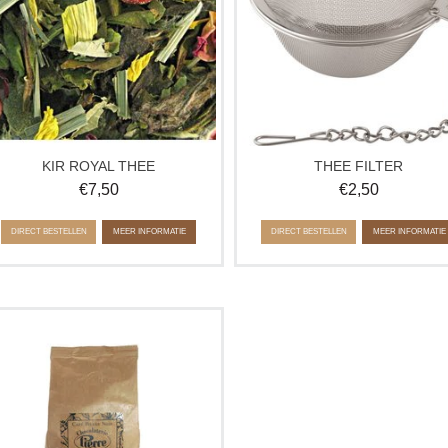
Ca. 100 gram
KIR ROYAL THEE
THEE FILTER
€
7,50
€
2,50
DIRECT BESTELLEN
MEER INFORMATIE
DIRECT BESTELLEN
MEER INFORMATIE
Koffiebonen zorgvuldig samen gesteld
n 100% fairtrade. De bonen komen uit
Brazilië, Ethiopië, Colombia en Flores.
De combinatie geeft een smaakpalet
van zacht zure fruitigheid met een
aardse cacaosmaak in de afdronk.