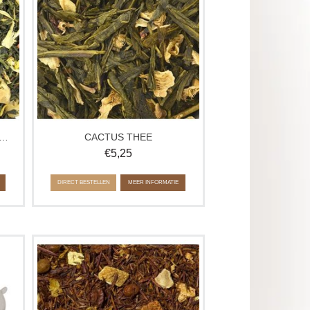
Ca. 100 gram
 STRAATJE VAN VERMEER THEE
CACTUS THEE
€
5,25
DIRECT BESTELLEN
MEER INFORMATIE
Deze compositie krijgt zijn fruitige,
de
frisse smaak door de aangenaam, licht
.
zure smaak van Scandinavische
duindoornbessen, harmonisch
afgerond met een zoete