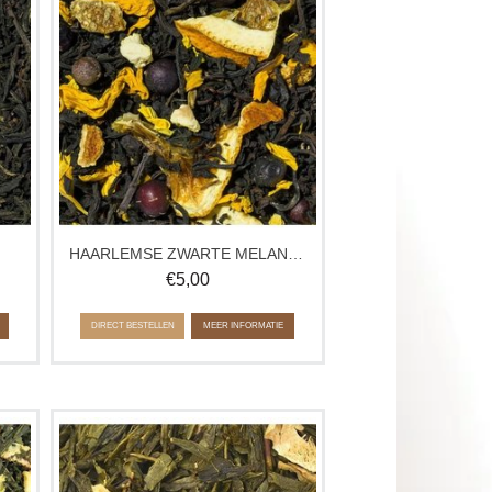
cht
welke de populaire smaakcreaties van
de thee-saloncultuur uit de jaren 20
eert. Experimenteer met de trektijd en
laat je verrassen door veranderende
smaken.
Ca. 100 gram
HAARLEMSE ZWARTE MELANGE THEE
€
5,00
DIRECT BESTELLEN
MEER INFORMATIE
an
Een fijne groene thee met zachte
cactusbloesems.