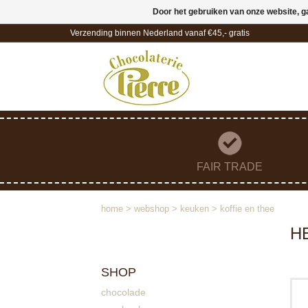
Door het gebruiken van onze website, g
Verzending binnen Nederland vanaf €45,- gratis
FAIR TRADE
home
>
webshop
>
keuken
>
koffie en thee
H
SHOP
L
chocolade