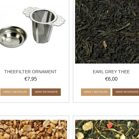
bergamotolie krijgt deze thee een li
bitterzoete smaak.
Ca. 100 gram
THEEFILTER ORNAMENT
EARL GREY THEE
€
7,95
€
6,00
DIRECT BESTELLEN
MEER INFORMATIE
DIRECT BESTELLEN
MEER INFORMATIE
ember van Nigeriaanse herkomst. De
Een schilderachtige combinatie v
weldoende, licht zoete pikantheid
groene thee met banaan.
wordt aangevuld door een natuurlijk