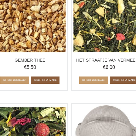
zachte citroennotie.
Ca. 100 gram
Ca. 100 gram
GEMBER THEE
HET
€
5,50
€
6,00
DIRECT BESTELLEN
MEER INFORMATIE
DIRECT BESTELLEN
MEER INFORMATIE
en melange van witte en groene thee
Dit traditionele thee ei heeft een
met een combinatie van kruiden en
handige ketting waarmee hij aan 
ruchten die de smaak van champagne
rand van uw glas is te bevestigen
zal evenaren.