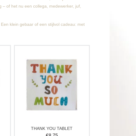
 – of het nu een collega, medewerker, juf,
en klein gebaar of een stijlvol cadeau: met
ent
Zeg dankjewel met dit leuke tablet van
!
chocolade. Een origineel & lekker
aar.
cadeau!
Op
Verkrijgbaar in wit, melk en puur. Op
tte
elke smaakvariant is een laagje witte
chocolade aangebracht.
THANK YOU TABLET
€
8,75