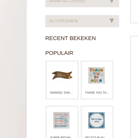
▾
NAAM AFLOPEND
▾
ALLERGENEN
RECENT BEKEKEN
t
POPULAIR
VAANDEL DANKJEWEL!
THANK YOU TABLET
SUPER BEDANKT TABLET
DELFTS BLAUW TABLET EIGEN TEKST