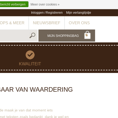
 bericht verbergen
Meer over cookies »
Inloggen
/
Registreren
Mijn verlanglijstje
OPS & MEER
NIEUWSBRIEF
OVER ONS
MIJN SHOPPINGBAG
KWALITEIT
BAAR VAN WAARDERING
de maak je van dat moment iets
met teksten zoals
bedankt
,
dank je wel
en