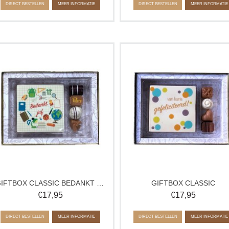
DIRECT BESTELLEN
MEER INFORMATIE
DIRECT BESTELLEN
MEER INFORMATIE
Doos met een chocolade tablet en 4
Doos met een chocolade tablet en
heerlijke, gemengde bonbons in luxe
heerlijke, gemengde bonbons in l
verpakking.
verpakking.
Geleverde bonbons kunnen afwijken
Geleverde bonbons kunnen afwijk
van de afbeelding.
van de afbeelding.
GIFTBOX CLASSIC BEDANKT JUF/MEESTER
GIFTBOX CLASSIC
€
17,95
€
17,95
DIRECT BESTELLEN
MEER INFORMATIE
DIRECT BESTELLEN
MEER INFORMATIE