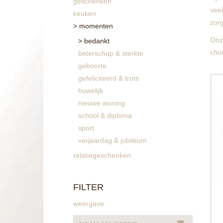
geschenken
veel
keuken
zorg
momenten
Onz
bedankt
choc
beterschap & sterkte
geboorte
gefeliciteerd & trots
huwelijk
nieuwe woning
school & diploma
sport
verjaardag & jubileum
relatiegeschenken
FILTER
weergave