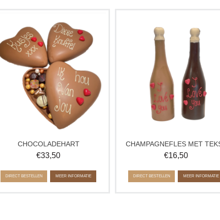
Chocoladehart voor een speciaal
Op zoek naar een gepersonalisee
iemand! Verjaardag, bedankje,
cadeau? Deze champagnefles kan 
Valentijn of gewoon zomaar. Vertel het
eigen tekst of logo. Neem contact 
met chocolade!
ons op voor de mogelijkheden.
Let op: bij invoer van een eigen tekst,
Ideaal als verjaardagscadeau of
wordt alleen deze tekst op het hart
relatiegeschenk.
geschreven.
CHOCOLADEHART
CHAMPAGNEFLES MET TEK
€
33,50
€
16,50
DIRECT BESTELLEN
MEER INFORMATIE
DIRECT BESTELLEN
MEER INFORMATIE