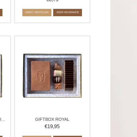
DIRECT BESTELLEN
MEER INFORMATIE
Doos met een chocolade tablet,
gde
napolitains en 4 heerlijke, gemengde
bonbons in luxe verpakking.
en
Geleverde bonbons kunnen afwijken
van de afbeelding.
GIFTBOX ROYAL BEDANKT JUF/MEESTER
GIFTBOX ROYAL
€
19,95