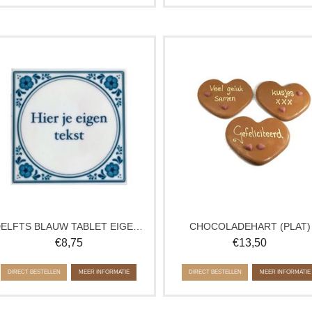
Zeg dankjewel met chocolade! Deze
Hart van de allerlekkerste en hoog
tablet van chocolade is ideaal om
kwaliteit chocolade met tekst naa
cadeau te doen als je iemand wil
keuze. Leuk om iemand mee te
bedanken.
verrassen voor een verjaardag,
bedankje of gewoon zomaar.
Verkrijgbaar in wit, melk en puur. Op
elke smaakvariant is een laagje witte
Let op: bij invoer van eigen tekst, w
chocolade aangebracht.
alleen deze tekst op het hart
geschreven.
DELFTS BLAUW TABLET EIGEN TEKST
CHOCOLADEHART (PLAT)
€
8,75
€
13,50
DIRECT BESTELLEN
MEER INFORMATIE
DIRECT BESTELLEN
MEER INFORMATIE