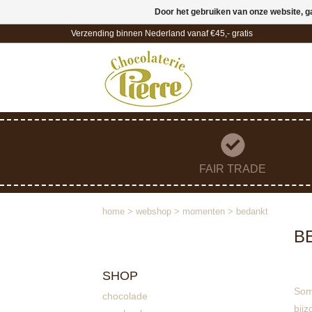
Door het gebruiken van onze website, g
Verzending binnen Nederland vanaf €45,- gratis
FAIR TRADE
home
>
webshop
>
momenten
>
bedankt
B
SHOP
Som
chocolade
bij