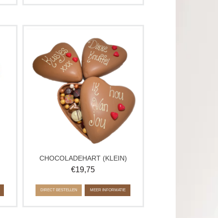
ste
Dit heerlijke hart van chocolade past bij
r
ieder moment. Mooie wens, verjaardag
of gewoon zomaar. Zeg het met
chocolade!
Let op: bij invoer van een eigen tekst,
ordt
wordt alleen deze tekst op het hart
geschreven.
CHOCOLADEHART (KLEIN)
€
19,75
DIRECT BESTELLEN
MEER INFORMATIE