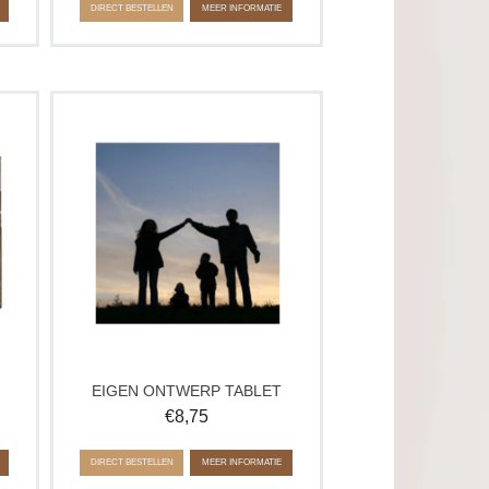
DIRECT BESTELLEN
MEER INFORMATIE
 4
Personaliseer dit heerlijke tablet van
uxe
chocolade met een eigen foto of tekst.
Verkrijgbaar in wit, melk en puur. Op
en
elke smaakvariant is een laagje witte
chocolade aangebracht.
EIGEN ONTWERP TABLET
€
8,75
DIRECT BESTELLEN
MEER INFORMATIE