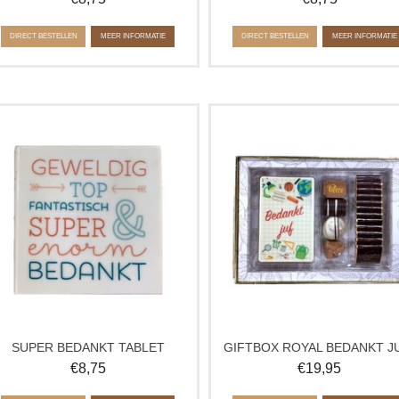
DIRECT BESTELLEN
MEER INFORMATIE
DIRECT BESTELLEN
MEER INFORMATIE
Iemand bedanken? Geef dit heerlijke
Doos met een chocolade tablet,
ablet van chocolade en zeg dankjewel
napolitains en 4 heerlijke, gemen
op een originele manier! Een vrolijke
bonbons in luxe verpakking.
chocolade plak.
Geleverde bonbons kunnen afwijk
Verkrijgbaar in wit, melk en puur. Op
van de afbeelding.
elke smaakvariant is een laagje witte
chocolade aangebracht.
SUPER BEDANKT TABLET
€
8,75
€
19,95