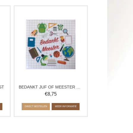
rd
Een tablet van chocolade om jouw juf
met
of meester eens extra in het zonnetje te
met
zetten. Bedank hem of haar voor de
inzet dit schooljaar.
Verkrijgbaar in wit, melk en puur. Op
elke smaakvariant is een laagje witte
chocolade aangebracht.
ST
BEDANKT JUF OF MEESTER TABLET
€
8,75
DIRECT BESTELLEN
MEER INFORMATIE