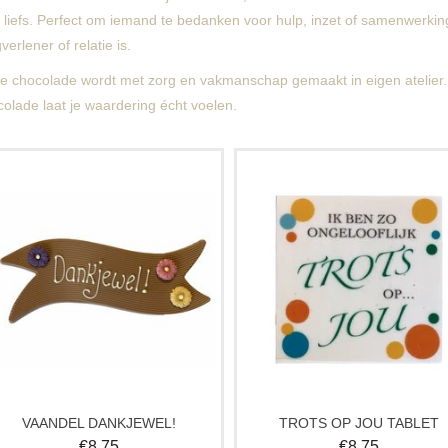
 liefs
. Perfect om iemand te bedanken voor hulp, inzet of samenwerking
verlener of relatie is.
e chocolade wordt met zorg en vakmanschap gemaakt in eigen atelier. E
olade laat je waardering écht voelen.
Iemand bedanken? Geef deze leuke
Laat weten hoe trots je op iemand b
chocolade vaandel!
met dit originele chocoladetablet
Geslaagd, felicitatie of gewoon zom
Deze leuke chocolade vaandel is
verkrijgbaar in melk, wit en pure
Verkrijgbaar in wit, melk en puur. 
chocolade.
elke smaakvariant is een laagje wi
chocolade aangebracht.
VAANDEL DANKJEWEL!
TROTS OP JOU TABLET
€
8,75
€
8,75