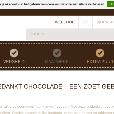
a je akkoord met het gebruik van cookies om onze website te verbeteren.
Dit
WEBSHOP
IJS
WORKSH
VERSHEID
MAATWERK
EXTRA PUUR
EDANKT CHOCOLADE – EEN ZOET GE
s wil je gewoon even “dank je wel” zeggen. Met onze bedankt chocola
zonders. Ontdek ambachtelijke bonbons, chocolade harten en tabletten 