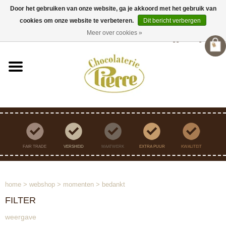
Door het gebruiken van onze website, ga je akkoord met het gebruik van
cookies om onze website te verbeteren.
Dit bericht verbergen
Verzending binnen Nederland vanaf €45,- gratis
Meer over cookies »
Inloggen
/
Registreren
FAIR TRADE
VERSHEID
MAATWERK
EXTRA PUUR
KWALITEIT
home
>
webshop
>
momenten
>
bedankt
FILTER
weergave