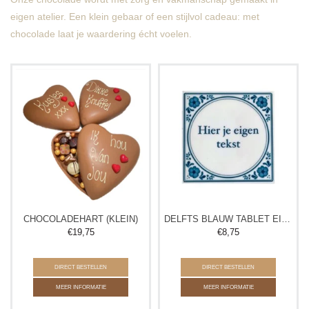
eigen atelier. Een klein gebaar of een stijlvol cadeau: met
chocolade laat je waardering écht voelen.
CHOCOLADEHART (KLEIN)
DELFTS BLAUW TABLET EIGEN TEKST
€
19,75
€
8,75
DIRECT BESTELLEN
DIRECT BESTELLEN
MEER INFORMATIE
MEER INFORMATIE