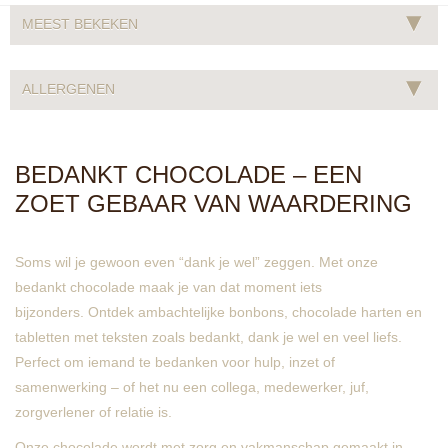
▾
MEEST BEKEKEN
▾
ALLERGENEN
BEDANKT CHOCOLADE – EEN
ZOET GEBAAR VAN WAARDERING
Soms wil je gewoon even “dank je wel” zeggen. Met onze
bedankt chocolade maak je van dat moment iets
bijzonders. Ontdek ambachtelijke bonbons, chocolade harten en
tabletten met teksten zoals
bedankt
,
dank je wel
en
veel liefs
.
Perfect om iemand te bedanken voor hulp, inzet of
samenwerking – of het nu een collega, medewerker, juf,
zorgverlener of relatie is.
Onze chocolade wordt met zorg en vakmanschap gemaakt in