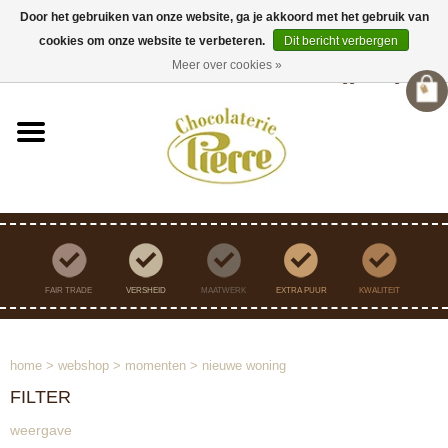
Door het gebruiken van onze website, ga je akkoord met het gebruik van
cookies om onze website te verbeteren.
Dit bericht verbergen
Verzending binnen Nederland vanaf €45,- gratis
Meer over cookies »
Inloggen
/
Registreren
FAIR TRADE
VERSHEID
MAATWERK
EXTRA PUUR
KWALITEIT
home
>
webshop
>
momenten
>
nieuwe woning
FILTER
weergave