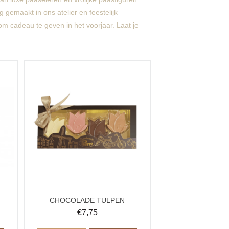
 gemaakt in ons atelier en feestelijk
 om cadeau te geven in het voorjaar. Laat je
fect
8 ambachtelijke chocolaatjes in de
al
vorm van tulpen. Een typisch Hollands
n
chocoladecadeau, perfect als souvenir,
geschenk of zoete verrassing voor met
akt
Pasen.
CHOCOLADE TULPEN
€
7,75