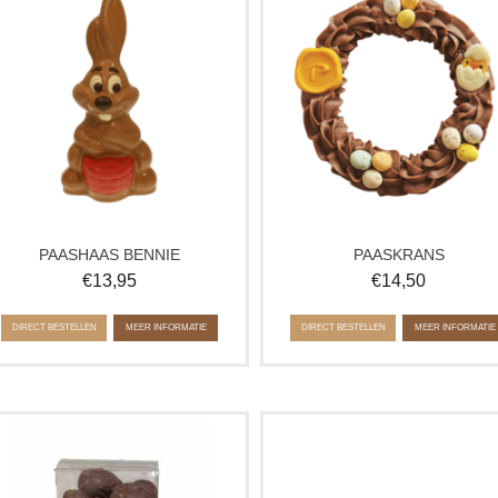
heerlijke chocolade. Perfect als
Gemaakt van zachte romige prali
paasverrassing, paascadeau of
chocolade, is deze krans een war
traktatie voor kinderen tijdens Pasen.
traktatie voor de smaakpapillen. Per
als cadeau voor Pasen of als zoe
Verkrijgbaar is melk en puur.
traktatie voor jezelf.
PAASHAAS BENNIE
PAASKRANS
€
13,95
€
14,50
DIRECT BESTELLEN
MEER INFORMATIE
DIRECT BESTELLEN
MEER INFORMATIE
Doosje met massieve suikervrije
Ons klassieke chocolade paasfigu
chocolade paaseitjes. Verkrijgbaar in
Kaatje Kip, ambachtelijk gemaakt 
elk en puur. Ambachtelijk gemaakt en
heerlijke chocolade. Een leuke