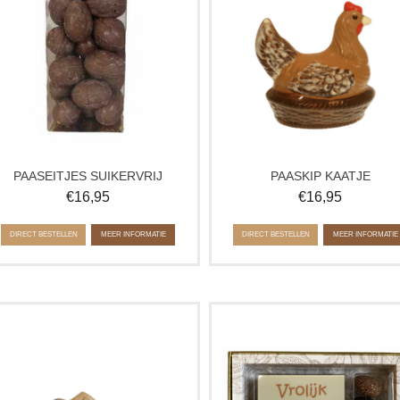
perfect voor wie wil genieten van
paasverrassing en perfect als
paaschocolade zonder toegevoegde
paascadeau of traktatie voor kinde
suiker.
tijdens Pasen.
PAASEITJES SUIKERVRIJ
PAASKIP KAATJE
€
16,95
€
16,95
DIRECT BESTELLEN
MEER INFORMATIE
DIRECT BESTELLEN
MEER INFORMATIE
Een vrolijk mandje gevuld met
Stijlvolle giftbox gevuld met
ambachtelijke chocolade eitjes in
ambachtelijke paaschocolade. D
diverse smaken. Perfect voor de
Giftbox Classic Pasen is een heerli
paastafel, als decoratie of om cadeau
paascadeau met verfijnde chocola
te geven tijdens Pasen.
om te geven of samen van te genie