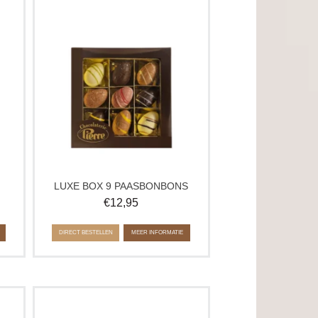
n
Luxe box met 9 bonbon paaseitjes met
ijke
diverse vullingen. Ambachtelijke
in
chocolade in een stijlvolle verpakking,
ons
ideaal als klein paasgeschenk of om
vol
samen van te genieten tijdens Pasen.
Bonbons kunnen afwijken van de
afbeelding.
N
LUXE BOX 9 PAASBONBONS
€
12,95
DIRECT BESTELLEN
MEER INFORMATIE
and
De Seizoenstopper Pasen combineert
de heerlijke praliné smaak met een