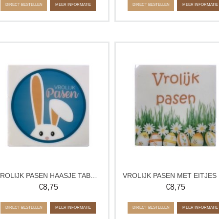
DIRECT BESTELLEN
MEER INFORMATIE
DIRECT BESTELLEN
MEER INFORMATIE
Wens iemand een vrolijk Pasen met
Wens iemand een vrolijk Pasen m
deze chocolade tablet met haasje en
deze chocolade tablet met paaseit
paasopdruk. Ambachtelijke chocolade
in gras en de tekst ‘Vrolijk Pasen’
met de tekst ‘Vrolijk Pasen’, perfect als
Ambachtelijke paaschocolade, perf
kleine paasgroet of zoet cadeau.
als kleine paasgroet of zoet cadea
Verkrijgbaar in wit, melk en puur.
Verkrijgbaar in wit, melk en puur.
VROLIJK PASEN HAASJE TABLET
V
€
8,75
€
8,75
DIRECT BESTELLEN
MEER INFORMATIE
DIRECT BESTELLEN
MEER INFORMATIE