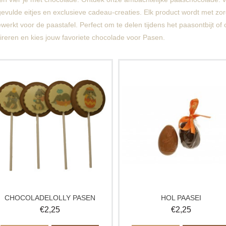
gevulde eitjes en exclusieve cadeau-creaties. Elk product wordt met zorg
werkt voor de paastafel. Perfect om te delen tijdens het paasontbijt of
ireren en kies jouw favoriete chocolade voor Pasen.
Vrolijke chocolade paaslolly van
Vrolijk hol chocolade paaseitje, per
ambachtelijke chocolade. Perfect als
voor kinderen tijdens Pasen. Idea
klein paasgeschenk, traktatie of
voor het paaseieren zoeken, ee
paasverrassing voor jong en oud.
paasmandje of als kleine
Verkrijgbaar in melk en puur.
paasverrassing. Ambachtelijk gema
van heerlijke chocolade.
Je bestelt de lolly's per stuk.
Verkrijgbaar in melk, wit en puur.
CHOCOLADELOLLY PASEN
HOL PAASEI
€
2,25
€
2,25