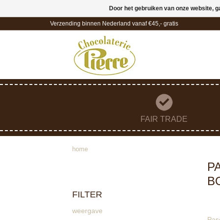
Door het gebruiken van onze website, g
Verzending binnen Nederland vanaf €45,- gratis
FAIR TRADE
home
P
B
FILTER
weergave
Pas