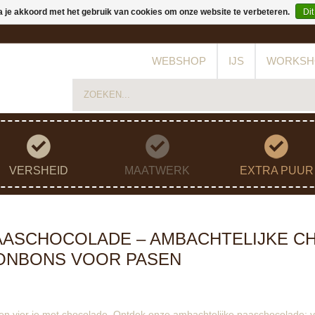
a je akkoord met het gebruik van cookies om onze website te verbeteren.
Dit
WEBSHOP
IJS
WORKSH
VERSHEID
MAATWERK
EXTRA PUUR
AASCHOCOLADE – AMBACHTELIJKE C
ONBONS VOOR PASEN
en vier je met chocolade. Ontdek onze ambachtelijke paaschocolade: va