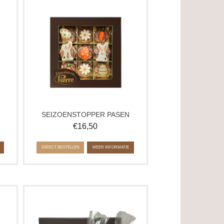
né
vrolijke, lente-achtige uitstraling.
e
Perfect voor op de paastafel of als
fect
smaakvol cadeau.
te
Bonbons kunnen afwijken van de
afbeelding.
SEIZOENSTOPPER PASEN
€
16,50
DIRECT BESTELLEN
MEER INFORMATIE
ur
Exclusieve giftbox gevuld met
van
ambachtelijke paaschocolade en
verfijnde bonbons. De Giftbox Excellent