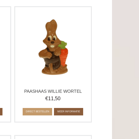
Vrolijke chocolade paashaas met
ei.
wortel in zijn pootjes. Willie Wortel is
fect
een speels paasfiguur van
als
ambachtelijke chocolade, perfect voor
het paasmandje of als vrolijk
paascadeau.
Verkrijgbaar in melk en puur.
PAASHAAS WILLIE WORTEL
€
11,50
DIRECT BESTELLEN
MEER INFORMATIE