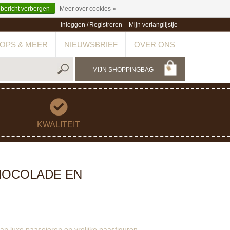
 bericht verbergen
Meer over cookies »
Inloggen
/
Registreren
Mijn verlanglijstje
OPS & MEER
NIEUWSBRIEF
OVER ONS
MIJN SHOPPINGBAG
KWALITEIT
HOCOLADE EN
n luxe paaseieren en vrolijke paasfiguren