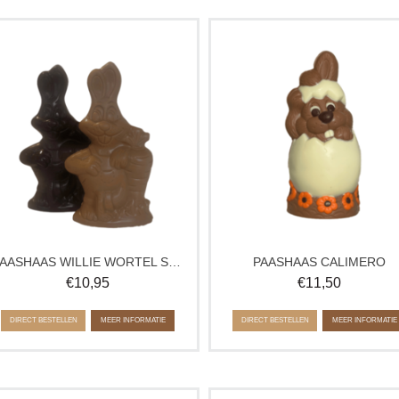
Geniet van Pasen zonder suiker met
Speels chocolade paasfiguur:
paashaas Willie Wortel. Ambachtelijk
Paashaas Calimero verstopt in een 
gemaakt van luxe suikervrije
Een holle chocolade creatie die per
chocolade, vol van smaak. Perfect als
past bij Pasen, leuk voor op tafel of 
paasgeschenk of verwenmoment voor
vrolijk chocolade cadeau. Leuk
iedereen die suikervrije chocolade
paasgeschenk voor jong en oud.
zoekt.
Kleuren kunnen afwijken van de
afbeelding
PAASHAAS WILLIE WORTEL SUIKERVRIJ
PAASHAAS CALIMERO
€
10,95
€
11,50
DIRECT BESTELLEN
MEER INFORMATIE
DIRECT BESTELLEN
MEER INFORMATIE