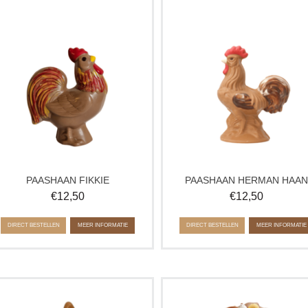
Een vrolijke chocolade paashaan,
Vrolijk paasfiguur Henri Haan va
mbachtelijk gemaakt van romige melk
ambachtelijke chocolade. Een heerl
chocolade. Paashaan Fikkie brengt
paasverrassing en perfect als kle
sfeer op de paastafel en is een
paascadeau. Met zorg gemaakt in 
smaakvol cadeau voor jong en oud.
atelier voor een feestelijk en smaak
Pasen.
Verkrijgbaar in melk en puur.
PAASHAAN FIKKIE
PAASHAAN HERMAN HAA
€
12,50
€
12,50
DIRECT BESTELLEN
MEER INFORMATIE
DIRECT BESTELLEN
MEER INFORMATIE
Vrolijke chocolade paashaas Bennie
Verwen jezelf of een speciaal iem
Haas, ambachtelijk gemaakt van
met deze heerlijke paaskrans.