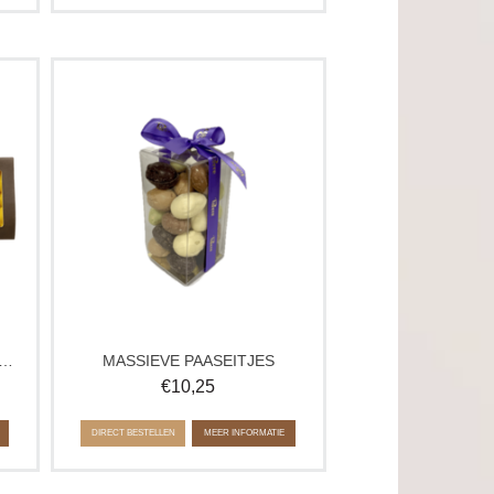
e
Doosje met massieve chocolade
paaseitjes van ambachtelijke kwaliteit.
 te
Perfect voor op de paastafel, om te
op
delen tijdens het paasontbijt of als klein
 te
chocolade cadeau.
ken
E BOX MASSIEVE PAASEITJES
MASSIEVE PAASEITJES
€
10,25
DIRECT BESTELLEN
MEER INFORMATIE