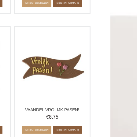
DIRECT BESTELLEN
MEER INFORMATIE
et
Chocolade vaandel met de tekst
jes
‘Vrolijk Pasen’. Een ambachtelijke
.
chocolade paasgroet die perfect is om
ect
cadeau te geven of om de paastafel
u.
feestelijk aan te kleden.
Verkrijgbaar in melk, wit en puur.
ROLIJK PASEN MET EITJES TABLET
VAANDEL VROLIJK PASEN!
€
8,75
DIRECT BESTELLEN
MEER INFORMATIE