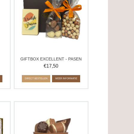
Pasen is een mooi paascadeau om te
ren
geven of samen van te genieten. Met
liefde gemaakt in ons atelier.
Ook geschikt als relatiegeschenk.
GIFTBOX EXCELLENT - PASEN
€
17,50
DIRECT BESTELLEN
MEER INFORMATIE
Op zoek naar chocolade met bloemen?
e
Dit bloempotje van de lekkerste
jk
chocolade bevat 150 gram
de
ambachtelijke bonbons. Fleur je tafel
ten
op met deze heerlijke chocolade