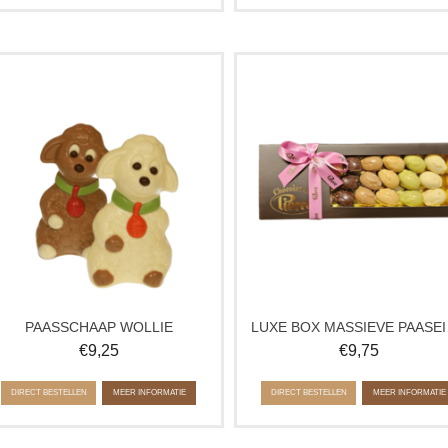
Vrolijk chocolade paasfiguur Wollie
Een luxe box gevuld met massiev
Schaap, ambachtelijk gemaakt van
chocolade paaseitjes van
heerlijke chocolade. Een leuke
ambachtelijke kwaliteit. Perfect om
paasverrassing en perfect als
delen tijdens het paasweekend, 
paascadeau of traktatie voor kinderen
tafel te zetten bij brunch of cadeau
tijdens Pasen.
geven.
Verkrijgbaar in melk en wit.
Geleverde paaseitjes kunnen afwij
van de afbeelding.
PAASSCHAAP WOLLIE
LUX
€
9,25
€
9,75
DIRECT BESTELLEN
MEER INFORMATIE
DIRECT BESTELLEN
MEER INFORMATIE