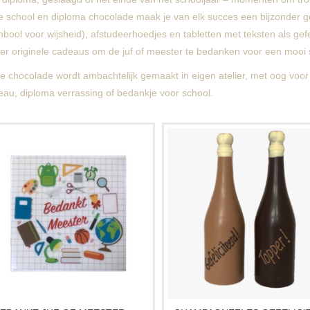
e school en diploma chocolade maak je van elk succes een bijzonder g
bool voor wijsheid), afstudeerhoedjes en tabletten met teksten als
gefe
ier originele cadeaus om de juf of meester te bedanken voor een mooi 
 chocolade wordt ambachtelijk gemaakt in eigen atelier, met oog voor 
eau, diploma verrassing of bedankje voor school.
Een tablet van chocolade om jouw juf
Iemand feliciteren omdat diegene ja
f meester eens extra in het zonnetje te
geslaagd of een nieuw heeft? Ge
zetten. Bedank hem of haar voor de
deze leuke én lekkere champagnef
inzet dit schooljaar.
van chocolade.
Verkrijgbaar in wit, melk en puur. Op
elke smaakvariant is een laagje witte
chocolade aangebracht.