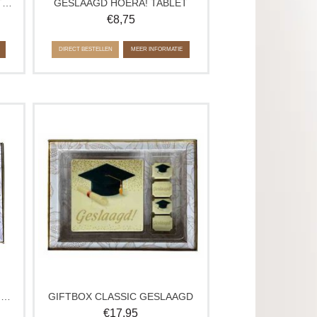
CHAMPAGNEFLES GEFELICITEERD
GESLAAGD HOERA! TABLET
€
8,75
DIRECT BESTELLEN
MEER INFORMATIE
 4
Doos met een chocolade tablet en 4
uxe
heerlijke geslaagd-bonbons in luxe
verpakking.
en
Geleverde bonbons kunnen afwijken
van de afbeelding.
GIFTBOX CLASSIC BEDANKT JUF/MEESTER
GIFTBOX CLASSIC GESLAAGD
€
17,95