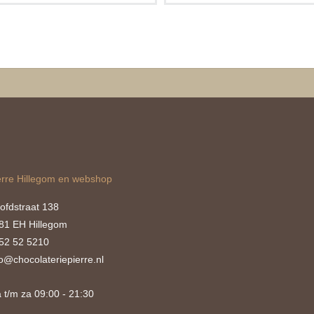
erre Hillegom en webshop
ofdstraat 138
81 EH Hillegom
52 52 5210
fo@chocolateriepierre.nl
 t/m za 09:00 - 21:30