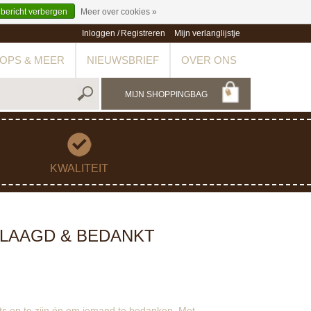
 bericht verbergen
Meer over cookies »
Inloggen
/
Registreren
Mijn verlanglijstje
OPS & MEER
NIEUWSBRIEF
OVER ONS
MIJN SHOPPINGBAG
KWALITEIT
SLAAGD & BEDANKT
ts op te zijn én om iemand te bedanken. Met