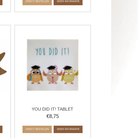
DIRECT BESTELLEN
MEER INFORMATIE
e
Trots op jouw geslaagde? Laat het
weten met die leuke chocoladetablet.
s
Verkrijgbaar in wit, melk en puur. Op
elke smaakvariant is een laagje witte
chocolade aangebracht.
YOU DID IT! TABLET
€
8,75
DIRECT BESTELLEN
MEER INFORMATIE