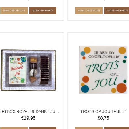
DIRECT BESTELLEN
MEER INFORMATIE
DIRECT BESTELLEN
MEER INFORMATIE
Doos met een chocolade tablet,
Laat weten hoe trots je op iemand b
napolitains en 4 heerlijke, gemengde
met dit originele chocoladetablet
bonbons in luxe verpakking.
Geslaagd, felicitatie of gewoon zom
Geleverde bonbons kunnen afwijken
Verkrijgbaar in wit, melk en puur. 
van de afbeelding.
elke smaakvariant is een laagje wi
chocolade aangebracht.
GIFTBOX ROYAL BEDANKT JUF/MEESTER
TROTS OP JOU TABLET
€
19,95
€
8,75