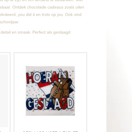
ebaar. Ontdek chocolade cadeaus zoals uilen
liciteerd
,
you did it
en
trots op jou
. Ook vind
schooljaar.
detail en smaak. Perfect als geslaagd
rig,
Op zoek naar een leuk en lekker
ef
examencadeau? Geef dit leuke
les
chocoladetablet aan de geslaagde!
Verkrijgbaar in wit, melk en puur. Op
elke smaakvariant is een laagje witte
chocolade aangebracht.