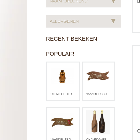
▾
NAAM OPLOPEND
▾
ALLERGENEN
RECENT BEKEKEN
F
POPULAIR
UIL MET HOEDJE
VAANDEL GESLAAGD!
VAANDEL TROTS OP JOU!
CHAMPAGNEFLES GEFELICITEERD