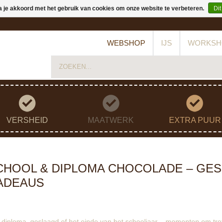
a je akkoord met het gebruik van cookies om onze website te verbeteren.
Dit
WEBSHOP
IJS
WORKSH
VERSHEID
MAATWERK
EXTRA PUUR
CHOOL & DIPLOMA CHOCOLADE – GE
ADEAUS
 diploma, geslaagd of het einde van het schooljaar – momenten om tro