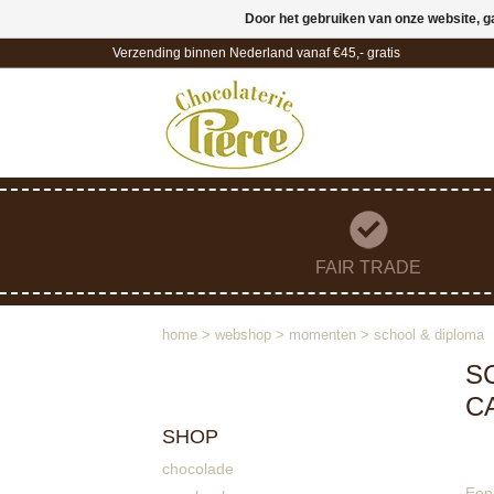
Door het gebruiken van onze website, g
Verzending binnen Nederland vanaf €45,- gratis
FAIR TRADE
home
>
webshop
>
momenten
>
school & diploma
S
C
SHOP
chocolade
Een