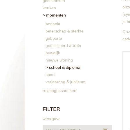
geschenken
onz
keuken
(sym
momenten
je h
bedankt
beterschap & sterkte
Onze
geboorte
cad
gefeliciteerd & trots
huwelijk
nieuwe woning
o
school & diploma
sport
verjaardag & jubileum
relatiegeschenken
FILTER
weergave