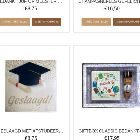
BEDANKT JUF OF MEESTER TABLET
€
8,75
€
16,50
DIRECT BESTELLEN
MEER INFORMATIE
DIRECT BESTELLEN
MEER INFORMATIE
eliciteer de geslaagde met zijn of haar
Doos met een chocolade tablet en
diploma op een originele manier met
heerlijke, gemengde bonbons in l
dit heerlijke chocoladetablet.
verpakking.
Verkrijgbaar in wit, melk en puur. Op
Geleverde bonbons kunnen afwijk
elke smaakvariant is een laagje witte
van de afbeelding.
chocolade aangebracht.
GESLAAGD MET AFSTUDEERHOED TABLET
€
8,75
€
17,95