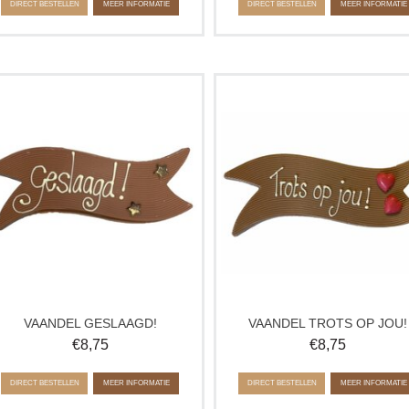
DIRECT BESTELLEN
MEER INFORMATIE
DIRECT BESTELLEN
MEER INFORMATIE
Feliciteer een dierbare met dit
Trots op iemand? Geef deze leuk
persoonlijke cadeau!
chocolade vaandel!
Deze leuke chocolade vaandel is
Deze leuke chocolade vaandel i
verkrijgbaar in melk, wit en pure
verkrijgbaar in melk, wit en pure
chocolade.
chocolade én met eigen tekst.
VAANDEL GESLAAGD!
VAANDEL TROTS OP JOU!
€
8,75
€
8,75
DIRECT BESTELLEN
MEER INFORMATIE
DIRECT BESTELLEN
MEER INFORMATIE