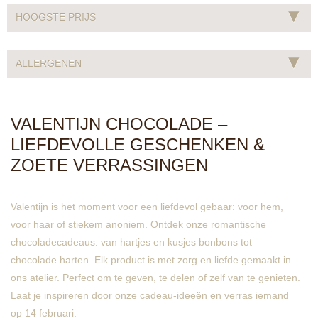
▾
HOOGSTE PRIJS
▾
ALLERGENEN
VALENTIJN CHOCOLADE –
LIEFDEVOLLE GESCHENKEN &
ZOETE VERRASSINGEN
Valentijn is het moment voor een liefdevol gebaar: voor hem,
voor haar of stiekem anoniem. Ontdek onze romantische
chocoladecadeaus: van hartjes en kusjes bonbons tot
chocolade harten. Elk product is met zorg en liefde gemaakt in
ons atelier. Perfect om te geven, te delen of zelf van te genieten.
Laat je inspireren door onze cadeau-ideeën en verras iemand
op 14 februari.