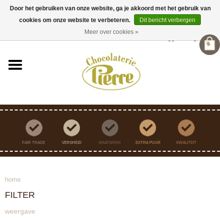
Door het gebruiken van onze website, ga je akkoord met het gebruik van
cookies om onze website te verbeteren.
Dit bericht verbergen
Verzending binnen Nederland vanaf €45,- gratis
Meer over cookies »
Inloggen
/
Registreren
FAIR TRADE
VERSHEID
MAATWERK
EXTRA PUUR
KWALITEIT
home
FILTER
weergave