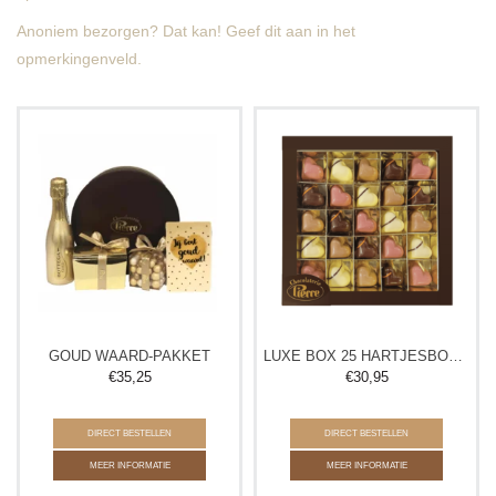
Anoniem bezorgen? Dat kan! Geef dit aan in het
opmerkingenveld.
GOUD WAARD-PAKKET
LUXE BOX 25 HARTJESBONBONS
€
35,25
€
30,95
DIRECT BESTELLEN
DIRECT BESTELLEN
MEER INFORMATIE
MEER INFORMATIE