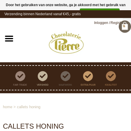
Door het gebruiken van onze website, ga je akkoord met het gebruik van
cookies om onze website te verbeteren.
Dit bericht verbergen
Verzending binnen Nederland vanaf €45,- gratis
Meer over cookies »
Inloggen
/
Registreren
FAIR TRADE
VERSHEID
MAATWERK
EXTRA PUUR
KWALITEIT
home
>
callets honing
CALLETS HONING