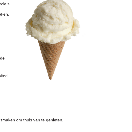
cials.
aken.
fde
ited
e smaken om thuis van te genieten.