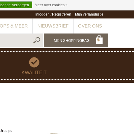
 bericht verbergen
Meer over cookies »
Inloggen
/
Registreren
Mijn verlanglijstje
OPS & MEER
NIEUWSBRIEF
OVER ONS
MIJN SHOPPINGBAG
KWALITEIT
Ons ijs