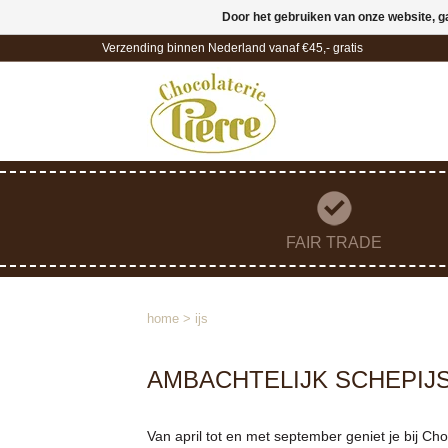
Door het gebruiken van onze website, g
Verzending binnen Nederland vanaf €45,- gratis
FAIR TRADE
home
>
ijs
AMBACHTELIJK SCHEPIJS
Van april tot en met september geniet je bij Choc