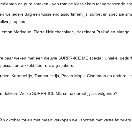
ediënten en pure smaken - van romige klassiekers tot verrassende spe
en we iedere dag een wisselend assortiment ijs, sorbet en speciale sm
lkvrije opties.
 Lemon Meringue, Pierre Noir chocolade, Hazelnoot Praliné en Mango.
ere paar weken met een nieuwe
SURPR-ICE ME special
. Unieke, gedur
speciaal ontwikkeld door onze ijsmakers.
Pretzel Karamel ijs, Tompouce ijs, Pecan Maple Cinnamon en andere lim
s ontdekken. Welke SURPR-ICE ME smaak proef jij als volgende?
. Van oktober tot en met maart verkopen we ijspotten met vaste favoriet