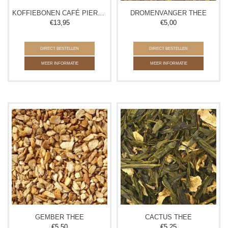
KOFFIEBONEN CAFÉ PIERRE NOIR
DROMENVANGER THEE
€
13,95
€
5,00
DIRECT BESTELLEN
DIRECT BESTELLEN
MEER INFORMATIE
MEER INFORMATIE
GEMBER THEE
CACTUS THEE
€
5,50
€
5,25