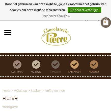
Door het gebruiken van onze website, ga je akkoord met het gebruik van
cookies om onze website te verbeteren.
Dit bericht verbergen
Verzending binnen Nederland vanaf €45,- gratis
Meer over cookies »
Inloggen
/
Registreren
FAIR TRADE
VERSHEID
MAATWERK
EXTRA PUUR
KWALITEIT
home
>
webshop
>
keuken
>
koffie en thee
FILTER
weergave