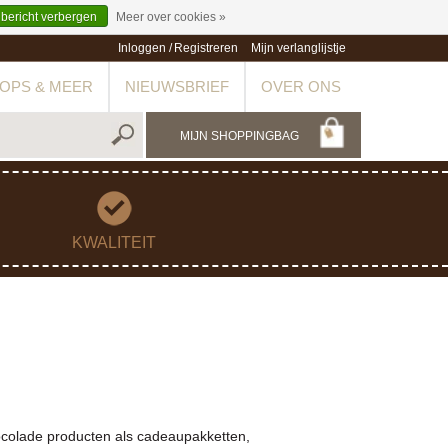
 bericht verbergen
Meer over cookies »
Inloggen
/
Registreren
Mijn verlanglijstje
OPS & MEER
NIEUWSBRIEF
OVER ONS
MIJN SHOPPINGBAG
KWALITEIT
hocolade producten als cadeaupakketten,