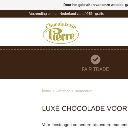
Door het gebruiken van onze website, g
Verzending binnen Nederland vanaf €45,- gratis
FAIR TRADE
home
>
webshop
>
momenten
LUXE CHOCOLADE VOOR
Voor feestdagen en andere bijzondere momenten 