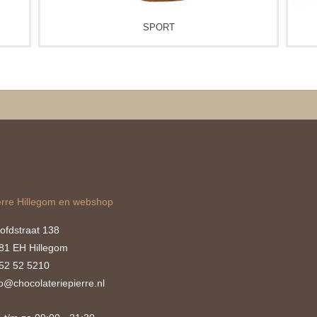
SPORT
erre Hillegom en webshop
ofdstraat 138
81 EH Hillegom
52 52 5210
fo@chocolateriepierre.nl