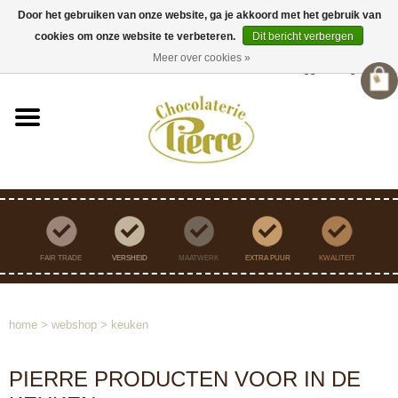
Door het gebruiken van onze website, ga je akkoord met het gebruik van
cookies om onze website te verbeteren.
Dit bericht verbergen
Verzending binnen Nederland vanaf €45,- gratis
Meer over cookies »
Inloggen
/
Registreren
FAIR TRADE
VERSHEID
MAATWERK
EXTRA PUUR
KWALITEIT
home
>
webshop
>
keuken
PIERRE PRODUCTEN VOOR IN DE