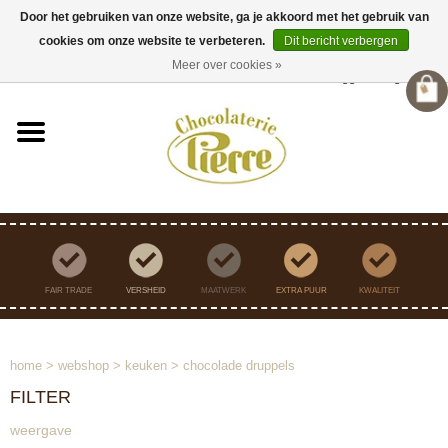
Door het gebruiken van onze website, ga je akkoord met het gebruik van
cookies om onze website te verbeteren.
Dit bericht verbergen
Verzending binnen Nederland vanaf €45,- gratis
Meer over cookies »
Inloggen
/
Registreren
FAIR TRADE
VERSHEID
MAATWERK
EXTRA PUUR
KWALITEIT
home
>
webshop
>
keuken
>
chocolade druppels
FILTER
weergave