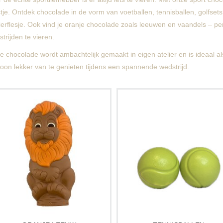
tje. Ontdek chocolade in de vorm van voetballen, tennisballen, golfse
bierflesje. Ook vind je oranje chocolade zoals leeuwen en vaandels – 
trijden te vieren.
 chocolade wordt ambachtelijk gemaakt in eigen atelier en is ideaal a
oon lekker van te genieten tijdens een spannende wedstrijd.
oedig je Oranje (voetbal) helden aan
Voor sportieve vaders en moeders
met deze stoere chocolade leeuw.
deze handgemaakte chocolade
Ideaal voor bij een sportwedstrijd, EK
tennisballen ( diameter 6 cm ) zijn 
of Olympische spelen. Ook leuk om
origineel en heerlijk cadeau voo
cadeau te geven aan een echte sport
Vaderdag of elke tennisfan.
fanaat!
In een doosje zitten 2 tennisballe