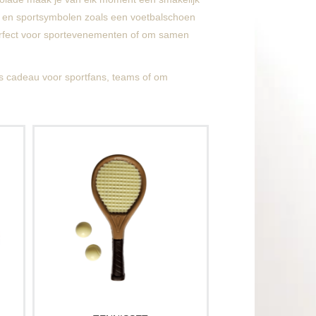
ts en sportsymbolen zoals een voetbalschoen
perfect voor sportevenementen of om samen
ls cadeau voor sportfans, teams of om
:
Perfect voor echte tennisfans die gek
zijn op chocolade. Deze chocolade
een
tennisset is sportief, stijlvol en ideaal
r
als cadeau voor Vaderdag, Moederdag
of andere gelegenheden.
n.