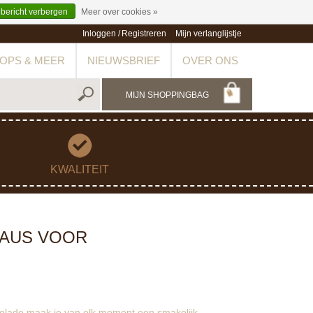
 bericht verbergen
Meer over cookies »
Inloggen
/
Registreren
Mijn verlanglijstje
OPS & MEER
NIEUWSBRIEF
OVER ONS
MIJN SHOPPINGBAG
KWALITEIT
EAUS VOOR
hocolade maak je van elk moment een smakelijk