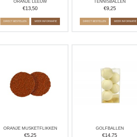
ORANJE LEEUW
TENNISBALLEN
€
13,50
€
9,25
DIRECT BESTELLEN
MEER INFORMATIE
DIRECT BESTELLEN
MEER INFORMATIE
ranje musketflikken, lekker voor bij de
Deze chocolade golfballen gevuld 
offie of ideaal als een klein cadeautje.
heerlijke praliné, zijn het ideale ca
Deel de flikken uit tijdens een
voor de sportieve levensgenieter
sportwedstrijd, EK of Olympische
Perfect voor Vaderdag of als traktat
spelen om je helden aan te moedigen!
voor golf fans.
13 stuks per box
In een doosje zitten 5 golfballen.
ORANJE MUSKETFLIKKEN
GOLFBALLEN
€
5,25
€
14,75