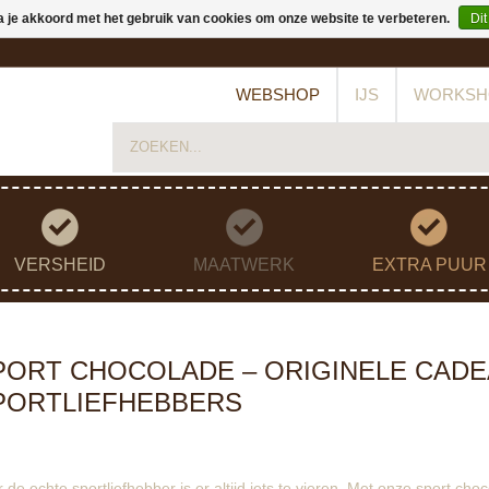
a je akkoord met het gebruik van cookies om onze website te verbeteren.
Dit
WEBSHOP
IJS
WORKSH
VERSHEID
MAATWERK
EXTRA PUUR
PORT CHOCOLADE – ORIGINELE CAD
PORTLIEFHEBBERS
 de echte sportliefhebber is er altijd iets te vieren. Met onze sport c