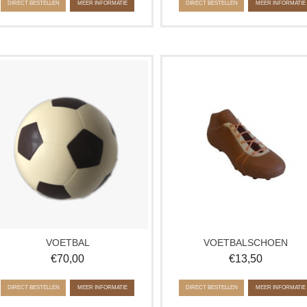
DIRECT BESTELLEN
MEER INFORMATIE
DIRECT BESTELLEN
MEER INFORMATIE
Deze voetbal lijkt net echt, maar is
Deze voetbalschoen is om cadeau 
tiekem van chocolade! Super leuk om
geven, maar ook leuk om op tafel 
cadeau te geven aan een echte
zetten tijdens een sport of
voetbal of sport fan.
voetbalwedstrijd om lekker van t
snoepen.
VOETBAL
VOETBALSCHOEN
€
70,00
€
13,50
DIRECT BESTELLEN
MEER INFORMATIE
DIRECT BESTELLEN
MEER INFORMATIE