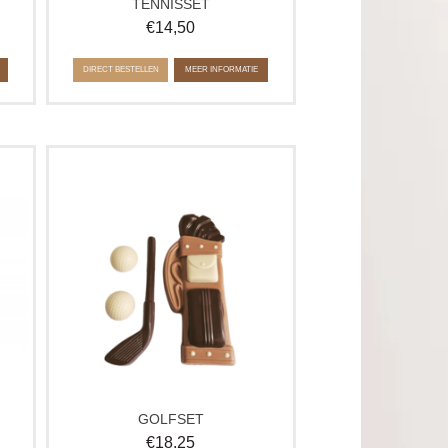
TENNISSET
€
14,50
DIRECT BESTELLEN
MEER INFORMATIE
met
Deze handgemaakte golfset van
deau
chocolade is hét verrassende cadeau
.
voor golf- en sportliefhebbers. Elegant,
ie
stoer en lekker.
Ook leuk voor Vaderdag of als
relatiegeschenk.
GOLFSET
€
18,25