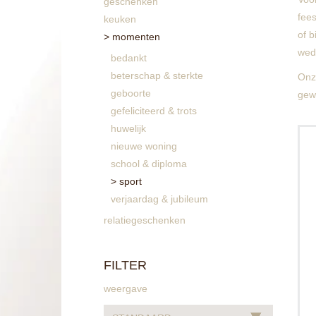
geschenken
fees
keuken
of 
momenten
weds
bedankt
beterschap & sterkte
Onze
geboorte
gew
gefeliciteerd & trots
huwelijk
M
nieuwe woning
school & diploma
sport
verjaardag & jubileum
relatiegeschenken
FILTER
weergave