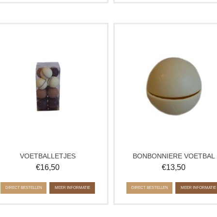
Heerlijke chocolade voetballetjes
Deze heerlijke chocolade voetba
gevuld met praline om van te spullen
bonbonniere is gevuld met 6 klei
tijdens een sportwedstrijd, EK of
bonbons. Verras een voetbal of spo
Olympische spelen! Voor de echte
liefhebber met dit leuke cadeau!
sport fanaat!
VOETBALLETJES
BONBONNIERE VOETBAL
€
16,50
€
13,50
DIRECT BESTELLEN
MEER INFORMATIE
DIRECT BESTELLEN
MEER INFORMATIE