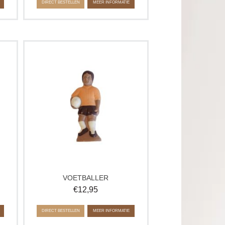
DIRECT BESTELLEN
MEER INFORMATIE
te
Deze leuke voetballer is gemaakt van
te
heerlijke chocolade. Super leuk om
aan een echte voetbal of sport fanaat te
e
geven!
VOETBALLER
€
12,95
DIRECT BESTELLEN
MEER INFORMATIE