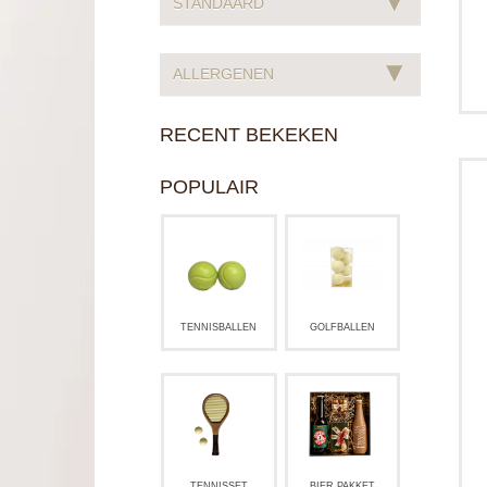
▾
STANDAARD
▾
ALLERGENEN
RECENT BEKEKEN
O
POPULAIR
k
TENNISBALLEN
GOLFBALLEN
TENNISSET
BIER PAKKET