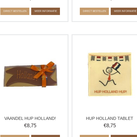
DIRECT BESTELLEN
MEER INFORMATIE
DIRECT BESTELLEN
MEER INFORMATIE
Heerlijke chocolade vaandel in Oranje
Met wie moedig jij samen Oranje a
hema! Ideaal om cadeau te geven aan
Geef diegene dit lekkere sport
een sport held of fan.
chocolade tablet van chocolade o
Verkrijgbaar in melk, wit en pure
geniet er samen van tijdens de
chocolade.
wedstrijd.
VAANDEL HUP HOLLAND!
HUP HOLLAND TABLET
€
8,75
€
8,75