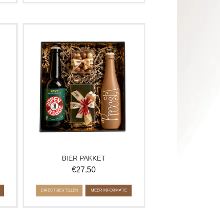
l
Gek op bier én chocolade? Dit
ne
bierpakket met Jopen Koyt bier,
rt
bierbonbons en ambachtelijke
chocolade. Perfect cadeau voor
bierliefhebbers.
Super leuk voor een sportavond,
Vaderdag, verjaardag of ander
speciaal moment!
BIER PAKKET
€
27,50
DIRECT BESTELLEN
MEER INFORMATIE