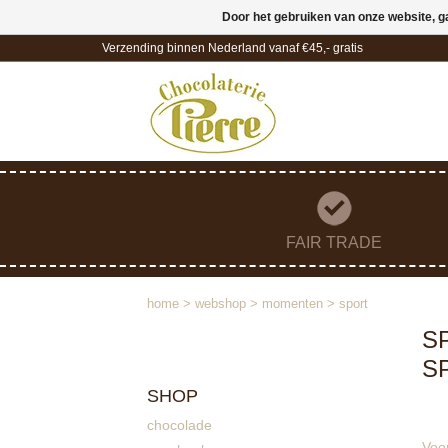
Door het gebruiken van onze website, g
Verzending binnen Nederland vanaf €45,- gratis
FAIR TRADE
home
>
webshop
>
momenten
>
sport
S
S
SHOP
chocolade
Voor