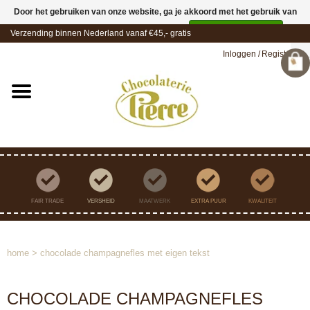
Door het gebruiken van onze website, ga je akkoord met het gebruik van
cookies om onze website te verbeteren.
Dit bericht verbergen
Verzending binnen Nederland vanaf €45,- gratis
Meer over cookies »
Inloggen
/
Registreren
FAIR TRADE
VERSHEID
MAATWERK
EXTRA PUUR
KWALITEIT
home
>
chocolade champagnefles met eigen tekst
CHOCOLADE CHAMPAGNEFLES