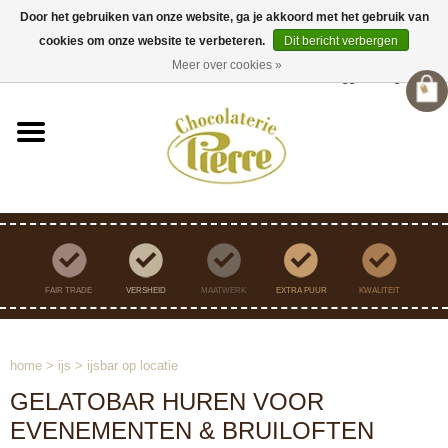
Door het gebruiken van onze website, ga je akkoord met het gebruik van
cookies om onze website te verbeteren.
Dit bericht verbergen
Verzending binnen Nederland vanaf €45,- gratis
Meer over cookies »
Inloggen
/
Registreren
FAIR TRADE
VERSHEID
MAATWERK
EXTRA PUUR
KWALITEIT
home
>
ijs
>
ijsbar op locatie
GELATOBAR HUREN VOOR
EVENEMENTEN & BRUILOFTEN