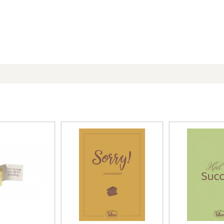
n persoonlijke
Schrijf een persoonlijke
Schrijf een p
 en stuur een
boodschap en stuur een
boodschap en
e om je cadeau
kaartje mee om je cadeau
kaartje mee o
t te maken!
compleet te maken!
compleet t
je is 6x6 cm.