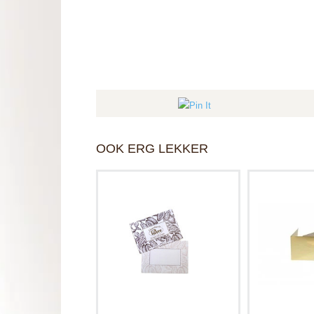
OOK ERG LEKKER
Persoonlijke berichtje
Schrijf ee
meesturen? Kies dit leuke
boodschap
kaartje met cacaoprint.
kaartje me
complee
Het kaart