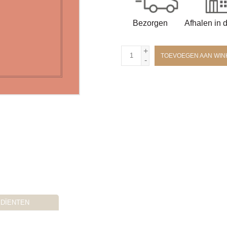
Bezorgen
Afhalen in 
+
TOEVOEGEN AAN WI
-
EDÏENTEN