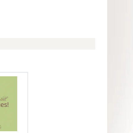
ersoonlijke
 stuur een
m je cadeau
e maken!