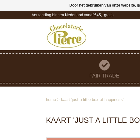
Door het gebruiken van onze website, g
Verzending binnen Nederland vanaf €45,- gratis
FAIR TRADE
home
>
kaart 'just a little box of happiness'
KAART 'JUST A LITTLE B