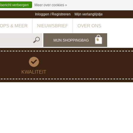
 bericht verbergen
Meer over cookies »
Inloggen
/
Registreren
Mijn verlanglijstje
OPS & MEER
NIEUWSBRIEF
OVER ONS
MIJN SHOPPINGBAG
KWALITEIT