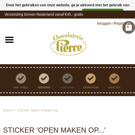
Door het gebruiken van onze website, ga je akkoord met het gebruik van
cookies om onze website te verbeteren.
Dit bericht verbergen
Verzending binnen Nederland vanaf €45,- gratis
Meer over cookies »
Inloggen
/
Registreren
FAIR TRADE
VERSHEID
MAATWERK
EXTRA PUUR
KWALITEIT
home
>
sticker 'open maken op...'
STICKER 'OPEN MAKEN OP...'