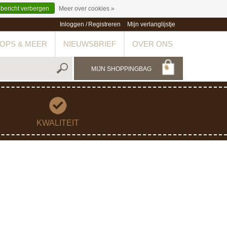
 bericht verbergen
Meer over cookies »
Inloggen
/
Registreren
Mijn verlanglijstje
OPS & MEER
NIEUWSBRIEF
OVER ONS
MIJN SHOPPINGBAG
KWALITEIT