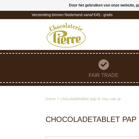
Door het gebruiken van onze website, g
Verzending binnen Nederland vanaf €45,- gratis
FAIR TRADE
home
>
chocoladetablet pap ik hou van je
CHOCOLADETABLET PAP I