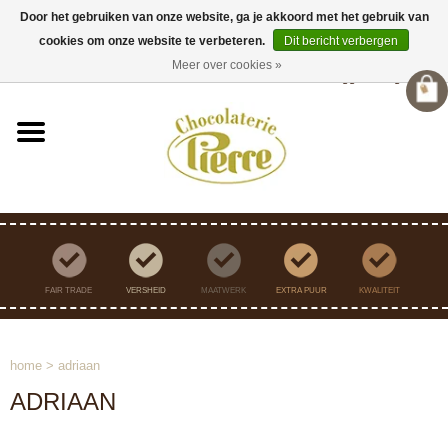
Door het gebruiken van onze website, ga je akkoord met het gebruik van
cookies om onze website te verbeteren.
Dit bericht verbergen
Verzending binnen Nederland vanaf €45,- gratis
Meer over cookies »
Inloggen
/
Registreren
FAIR TRADE
VERSHEID
MAATWERK
EXTRA PUUR
KWALITEIT
home
>
adriaan
ADRIAAN