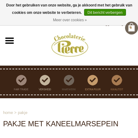
Door het gebruiken van onze website, ga je akkoord met het gebruik van
cookies om onze website te verbeteren.
Dit bericht verbergen
Verzending binnen Nederland vanaf €45,- gratis
Meer over cookies »
Inloggen
/
Registreren
FAIR TRADE
VERSHEID
MAATWERK
EXTRA PUUR
KWALITEIT
home
>
pakje
PAKJE MET KANEELMARSEPEIN