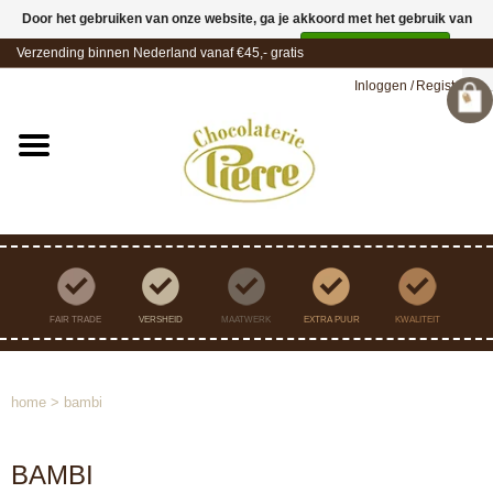
Door het gebruiken van onze website, ga je akkoord met het gebruik van
cookies om onze website te verbeteren.
Dit bericht verbergen
Verzending binnen Nederland vanaf €45,- gratis
Meer over cookies »
Inloggen
/
Registreren
FAIR TRADE
VERSHEID
MAATWERK
EXTRA PUUR
KWALITEIT
home
>
bambi
BAMBI