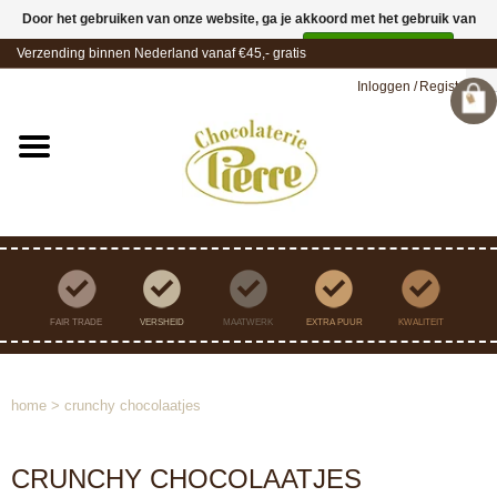
Door het gebruiken van onze website, ga je akkoord met het gebruik van
cookies om onze website te verbeteren.
Dit bericht verbergen
Verzending binnen Nederland vanaf €45,- gratis
Meer over cookies »
Inloggen
/
Registreren
FAIR TRADE
VERSHEID
MAATWERK
EXTRA PUUR
KWALITEIT
home
>
crunchy chocolaatjes
CRUNCHY CHOCOLAATJES