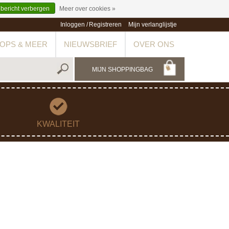
 bericht verbergen
Meer over cookies »
Inloggen
/
Registreren
Mijn verlanglijstje
OPS & MEER
NIEUWSBRIEF
OVER ONS
MIJN SHOPPINGBAG
KWALITEIT