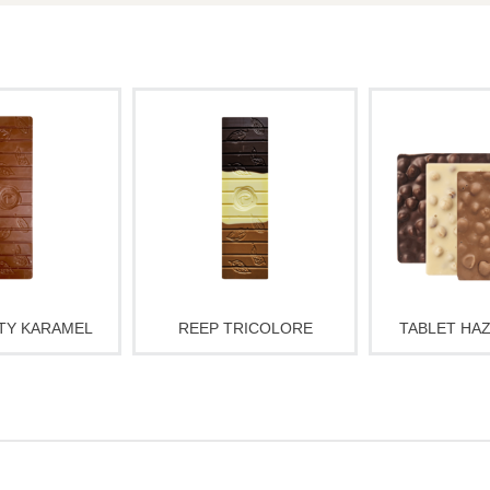
 zout en
Drie smaken, één reep. De
Knapperige ha
anbaar. Deze
Tricolore combineert romige
een romige cho
ocoladereep is
melkchocolade, zoete witte
- verkrijgbaar i
 met zeezout,
chocolade en intense pure
puur. Handgem
scotch en
chocolade in één mooie
lekkerste c
uimels voor een
reep. Handgemaakt, ca. 200
Heerlijk voor j
mplexe smaak.
gram. Perfect om te delen of
klein cadeautj
akt in eigen
cadeau te geven.
raak 
ca. 200 gram.
TY KARAMEL
REEP TRICOLORE
TABLET HA