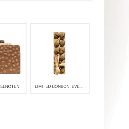
zelnoten in
Luxe box met 12
coladetablet
handgemaakte bonbons,
n melk, wit of
gevuld met romige Karamel
aakt met de
en Tonka. Limited edition
hocolade.
EVENING MELT – perfect
ezelf of als
als verfijnd cadeau of
e dat meteen
bijzonder genietmoment.
is.
Slechts tijdelijk beschikbaar!
ZELNOTEN
LIMITED BONBON: EVENING MELT