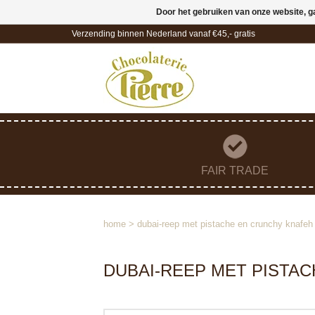
Door het gebruiken van onze website, g
Verzending binnen Nederland vanaf €45,- gratis
FAIR TRADE
home
>
dubai-reep met pistache en crunchy knafeh
DUBAI-REEP MET PISTA