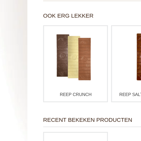
OOK ERG LEKKER
Knapperige crunch in
Zoet,
romige chocolade - kies je
onweersta
smaak: melk, wit of puur.
karamel ch
Handgemaakt in onze
afgemaakt
ateliers, ca. 200 gram per
butter
reep. Heerlijk voor jezelf of
speculaaskr
als klein cadeau dat altijd
rijke, co
raak is.
Handgema
atelier, 
REEP CRUNCH
REEP SAL
RECENT BEKEKEN PRODUCTEN