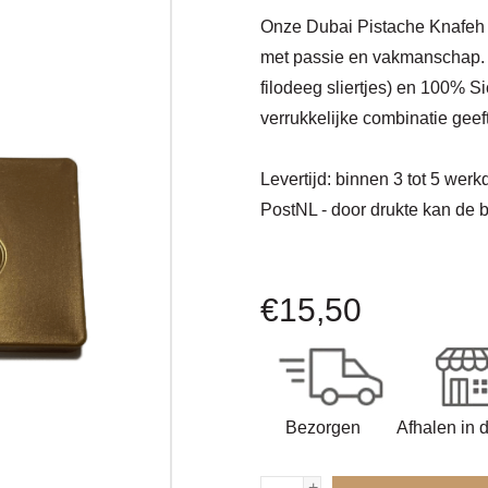
Onze Dubai Pistache Knafeh r
met passie en vakmanschap. 
filodeeg sliertjes) en 100% S
verrukkelijke combinatie gee
Levertijd:
binnen 3 tot 5 werkd
PostNL - door drukte kan de b
€
15,50
Bezorgen
Afhalen in 
+