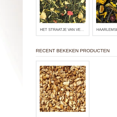
de jar
Experime
trektijd en 
door verand
HET STRAATJE VAN VERMEER THEE
Ca. 
RECENT BEKEKEN PRODUCTEN