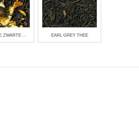
en 20 eert.
smaak.
nteer met de
laat je verrassen
Ca. 100 gram
erende smaken.
HAARLEMSE ZWARTE MELANGE THEE
EARL GREY THEE
100 gram