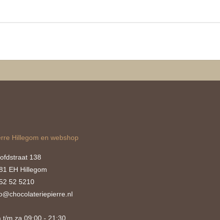
erre Hillegom en webshop
ofdstraat 138
81 EH Hillegom
52 52 5210
fo@chocolateriepierre.nl
 t/m za 09:00 - 21:30