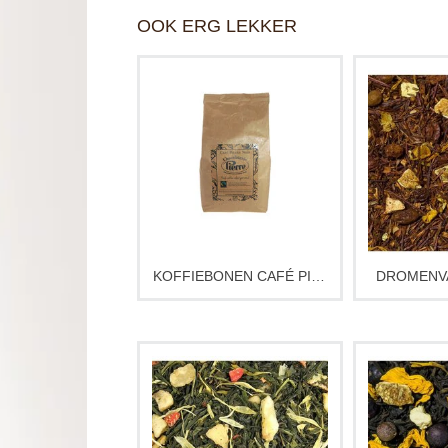
OOK ERG LEKKER
Koffiebonen zorgvuldig
Deze compos
samen gesteld en 100%
fruitige, fri
fairtrade. De bonen komen
aangenaam
uit Brazilië, Ethiopië,
smaak van 
Colombia en Flores. De
duindo
combinatie geeft een
harmonisch
smaakpalet van zacht zure
een zoete si
fruitigheid met een aardse
cacaosmaak in de afdronk.
Ca. 
KOFFIEBONEN CAFÉ PIERRE NOIR
DROMENV
ca. 500 gram
Een schilderachtige
the art of
combinatie van groene thee
Haarlemse 
met banaan.
voor je sam
de populair
Ca. 100 gram
van de thee-