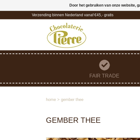
Door het gebruiken van onze website, g
Verzending binnen Nederland vanaf €45,- gratis
FAIR TRADE
home
>
gember thee
GEMBER THEE