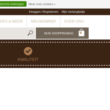
 bericht verbergen
Meer over cookies »
Inloggen
/
Registreren
Mijn verlanglijstje
OPS & MEER
NIEUWSBRIEF
OVER ONS
MIJN SHOPPINGBAG
KWALITEIT