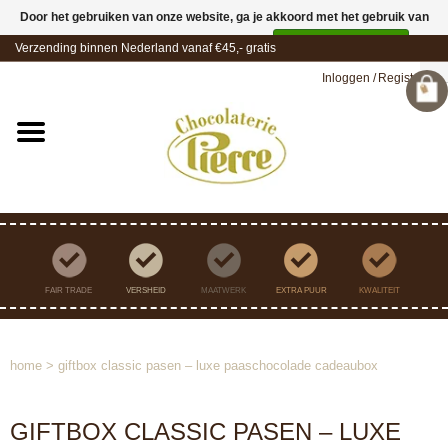
Door het gebruiken van onze website, ga je akkoord met het gebruik van
cookies om onze website te verbeteren.
Dit bericht verbergen
Verzending binnen Nederland vanaf €45,- gratis
Meer over cookies »
Inloggen
/
Registreren
FAIR TRADE
VERSHEID
MAATWERK
EXTRA PUUR
KWALITEIT
home
>
giftbox classic pasen – luxe paaschocolade cadeaubox
GIFTBOX CLASSIC PASEN – LUXE