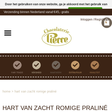
Door het gebruiken van onze website, ga je akkoord met het gebruik van
cookies om onze website te verbeteren.
Dit bericht verbergen
Verzending binnen Nederland vanaf €45,- gratis
Meer over cookies »
Inloggen
/
Registreren
FAIR TRADE
VERSHEID
MAATWERK
EXTRA PUUR
KWALITEIT
home
>
hart van zacht romige praliné
HART VAN ZACHT ROMIGE PRALINÉ