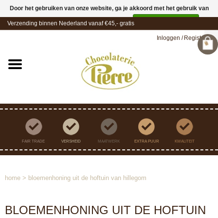
Door het gebruiken van onze website, ga je akkoord met het gebruik van
cookies om onze website te verbeteren.
Dit bericht verbergen
Verzending binnen Nederland vanaf €45,- gratis
Meer over cookies »
Inloggen
/
Registreren
FAIR TRADE
VERSHEID
MAATWERK
EXTRA PUUR
KWALITEIT
home
>
bloemenhoning uit de hoftuin van hillegom
BLOEMENHONING UIT DE HOFTUIN