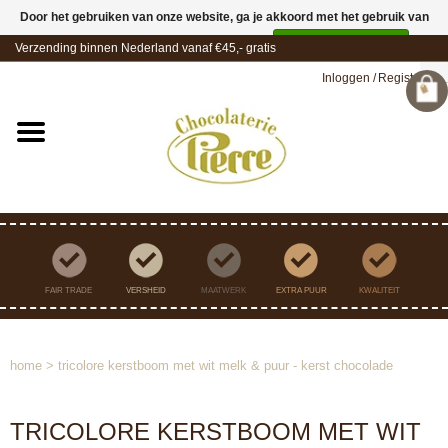
Door het gebruiken van onze website, ga je akkoord met het gebruik van
cookies om onze website te verbeteren.
Dit bericht verbergen
Verzending binnen Nederland vanaf €45,- gratis
Meer over cookies »
Inloggen
/
Registreren
FAIR TRADE
VERSHEID
MAATWERK
EXTRA PUUR
KWALITEIT
home
>
tricolore kerstboom met wit melk & puur - kerst chocolade
TRICOLORE KERSTBOOM MET WIT