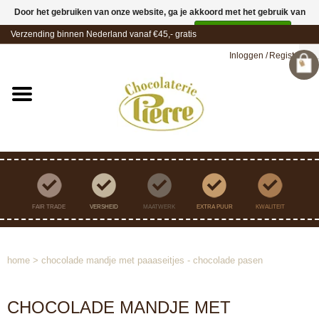
Door het gebruiken van onze website, ga je akkoord met het gebruik van
cookies om onze website te verbeteren.
Dit bericht verbergen
Verzending binnen Nederland vanaf €45,- gratis
Meer over cookies »
Inloggen
/
Registreren
FAIR TRADE
VERSHEID
MAATWERK
EXTRA PUUR
KWALITEIT
home
>
chocolade mandje met paaaseitjes - chocolade pasen
CHOCOLADE MANDJE MET