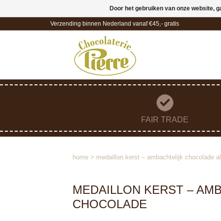
Door het gebruiken van onze website, g
Verzending binnen Nederland vanaf €45,- gratis
FAIR TRADE
home
>
medaillon kerst – ambachtelijk chocolade al
MEDAILLON KERST – AMB
CHOCOLADE