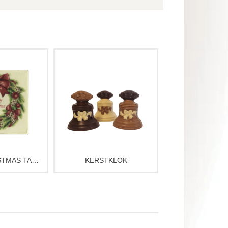
te “Merry
Elegante chocolade
coladetablet.
kerstklok: handgemaakt,
deautje of
feestelijk en sfeervol
ijdens de
kerstcadeau of traktatie voor
agen.
bij de koffie of onder de
boom.
 wit, melk en
smaakvariant
gje witte
ade.
MERRY CHRISTMAS TABLET
KERSTKLOK