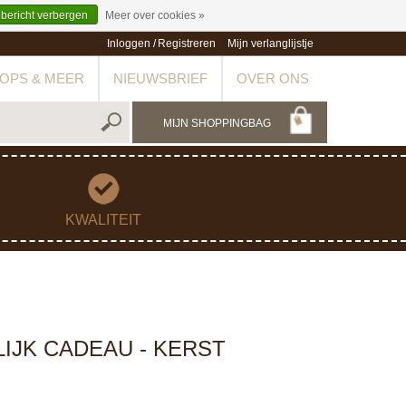
 bericht verbergen
Meer over cookies »
Inloggen
/
Registreren
Mijn verlanglijstje
OPS & MEER
NIEUWSBRIEF
OVER ONS
MIJN SHOPPINGBAG
KWALITEIT
IJK CADEAU - KERST