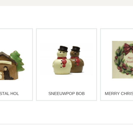
achtelijke
Een feestelijke sneeuwpop
Handgemaak
e‑kerststal,
van heerlijke chocolade.
Christmas” cho
 sfeervol. Perfect
Perfect als vrolijk
Leuk kerstca
rstcadeau voor
kerstcadeau of winterse
traktatie t
om of traktatie
traktatie voor jong én oud.
feestd
f of geliefden.
Deze sneeuwpop is
Verkrijgbaar in
nnen enigszins
natuurlijk het leukste in wit,
puur. Op elke 
 van de foto.
maar ook verkrijgbaar in
zit een laa
melk en puur.
chocol
STAL HOL
SNEEUWPOP BOB