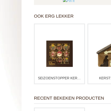
OOK ERG LEKKER
Vier Kerst met heerlijke
Een amb
bonbons in Kerst thema!
chocolad
Perfect als kleinigheidje
feestelijk en
voor onder de boom.
als mooi ke
Een feestelijke selectie van
onder de bo
ambachtelijke kerstbonbons.
voor jezel
Perfect als elegant
kerstcadeau of warme
Kleuren ku
traktatie bij winterse
afwijken
momenten.
SEIZOENSTOPPER KERST
KERST
RECENT BEKEKEN PRODUCTEN