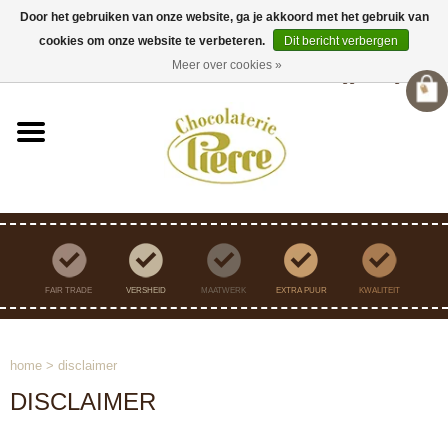
Door het gebruiken van onze website, ga je akkoord met het gebruik van
cookies om onze website te verbeteren.
Dit bericht verbergen
Verzending binnen Nederland vanaf €45,- gratis
Meer over cookies »
Inloggen
/
Registreren
FAIR TRADE
VERSHEID
MAATWERK
EXTRA PUUR
KWALITEIT
home
>
disclaimer
DISCLAIMER