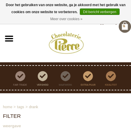
Door het gebruiken van onze website, ga je akkoord met het gebruik van
cookies om onze website te verbeteren.
Dit bericht verbergen
Verzending binnen Nederland vanaf €45,- gratis
Meer over cookies »
Inloggen
/
Registreren
FAIR TRADE
VERSHEID
MAATWERK
EXTRA PUUR
KWALITEIT
home
>
tags
>
drank
FILTER
weergave