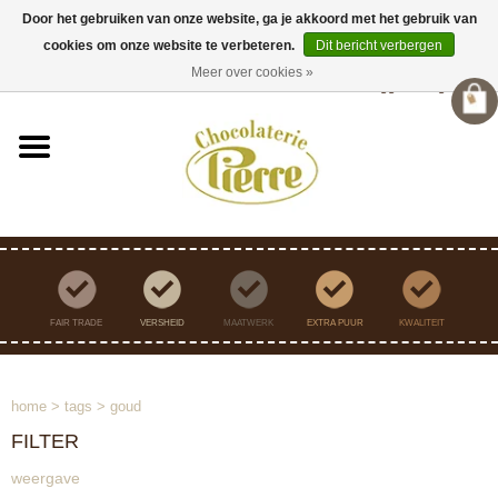
Door het gebruiken van onze website, ga je akkoord met het gebruik van
cookies om onze website te verbeteren.
Dit bericht verbergen
Verzending binnen Nederland vanaf €45,- gratis
Meer over cookies »
Inloggen
/
Registreren
FAIR TRADE
VERSHEID
MAATWERK
EXTRA PUUR
KWALITEIT
home
>
tags
>
goud
FILTER
weergave