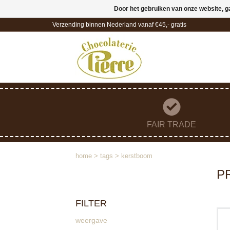
Door het gebruiken van onze website, g
Verzending binnen Nederland vanaf €45,- gratis
FAIR TRADE
home
>
tags
>
kerstboom
P
FILTER
weergave