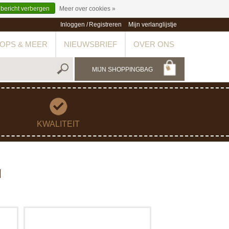
 bericht verbergen
Meer over cookies »
Inloggen
/
Registreren
Mijn verlanglijstje
OPS & MEER
NIEUWSBRIEF
OVER ONS
MIJN SHOPPINGBAG
KWALITEIT
M
kte
O Denneboom! Vier Kerst met onze
er
handgemaakte chocolade kerstboom