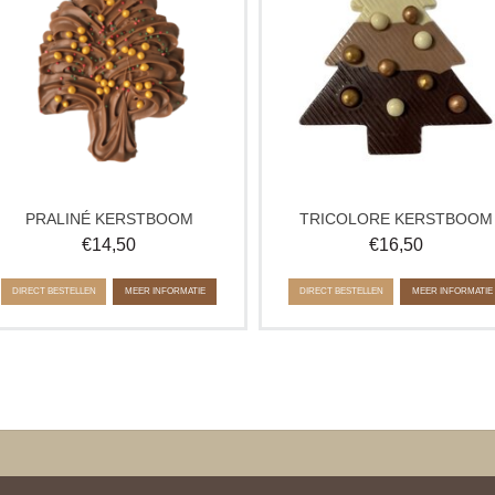
pearls en musketzaad. Een stijlvol en
of als geschenk.
verrassend geschenk voor de
feestdagen.
PRALINÉ KERSTBOOM
TRICOLORE KERSTBOOM
€
14,50
€
16,50
DIRECT BESTELLEN
MEER INFORMATIE
DIRECT BESTELLEN
MEER INFORMATIE