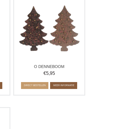
e
in melk of puur. Versierd met musket en
crispy pearls – feestelijk, lekker en
ideaal als cadeautje voor de
feestdagen.
p de
Verkrijgbaar in melk en puur.
O DENNEBOOM
€
5,95
DIRECT BESTELLEN
MEER INFORMATIE
en
Een
boom