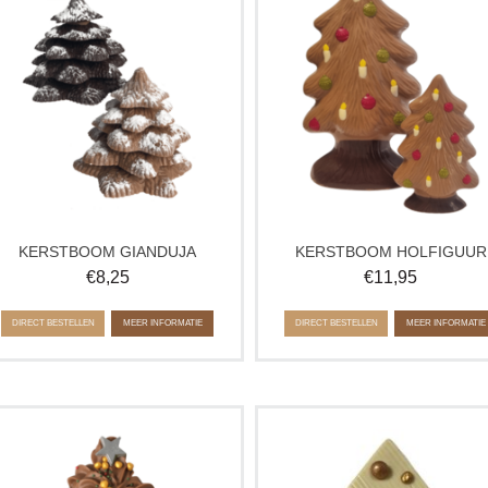
kerstcadeau om samen van te
kerstcadeau of heerlijke winters
genieten. Gevuld met heerlijke romige
traktatie voor jong en oud.
hazelnootchocolade.
Verkrijgbaar in standaard en XL.
Verkrijgbaar in melk en puur.
Let op: de XL kerstboom kan niet o
post en is alleen af te halen.
KERSTBOOM GIANDUJA
KERSTBOOM HOLFIGUUR
€
8,25
€
11,95
DIRECT BESTELLEN
MEER INFORMATIE
DIRECT BESTELLEN
MEER INFORMATIE
Handgespoten chocolade kerstboom
Stijlvolle kerstboom van melk, wit 
van zachtromige melk of pure
pure chocolade met crispy pearls. 
chocolade, gedecoreerd met crispy
feestelijke traktatie voor onder de 