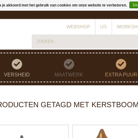
a je akkoord met het gebruik van cookies om onze website te verbeteren.
Dit
WEBSHOP
IJS
WORKSH
VERSHEID
MAATWERK
EXTRA PUUR
RODUCTEN GETAGD MET KERSTBOO
Kerstboom van Gianduja‑chocolade:
Een feestelijk gegoten, handgemaa
feestelijk en stijlvolle traktatie of
chocolade kerstboom: stoer & lekk