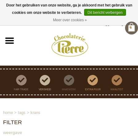
Door het gebruiken van onze website, ga je akkoord met het gebruik van
cookies om onze website te verbeteren.
Dit bericht verbergen
Verzending binnen Nederland vanaf €45,- gratis
Meer over cookies »
Inloggen
/
Registreren
FAIR TRADE
VERSHEID
MAATWERK
EXTRA PUUR
KWALITEIT
home
>
tags
>
krans
FILTER
weergave