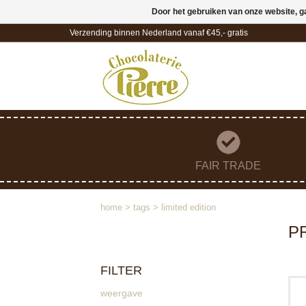
Door het gebruiken van onze website, g
Verzending binnen Nederland vanaf €45,- gratis
FAIR TRADE
home
>
tags
>
limited edition
P
FILTER
weergave