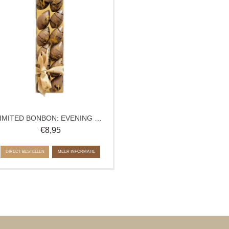
en Tonka. Limited edition EVENING
MELT – perfect als verfijnd cadeau of
bijzonder genietmoment. Slechts
tijdelijk beschikbaar!
LIMITED BONBON: EVENING MELT
€
8,95
DIRECT BESTELLEN
MEER INFORMATIE