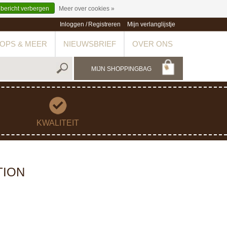
 bericht verbergen
Meer over cookies »
Inloggen
/
Registreren
Mijn verlanglijstje
OPS & MEER
NIEUWSBRIEF
OVER ONS
MIJN SHOPPINGBAG
KWALITEIT
TION