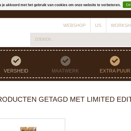
a je akkoord met het gebruik van cookies om onze website te verbeteren.
Dit
WEBSHOP
IJS
WORKSH
VERSHEID
MAATWERK
EXTRA PUUR
RODUCTEN GETAGD MET LIMITED EDI
Luxe box met 12 handgemaakte
bonbons, gevuld met romige Karamel