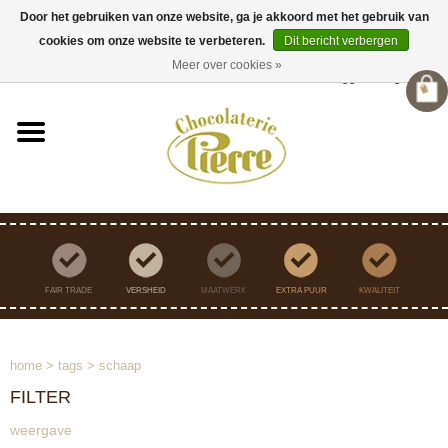
Door het gebruiken van onze website, ga je akkoord met het gebruik van
cookies om onze website te verbeteren.
Dit bericht verbergen
Verzending binnen Nederland vanaf €45,- gratis
Meer over cookies »
Inloggen
/
Registreren
FAIR TRADE
VERSHEID
MAATWERK
EXTRA PUUR
KWALITEIT
home
>
tags
>
schaap
FILTER
weergave