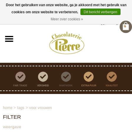
Door het gebruiken van onze website, ga je akkoord met het gebruik van
cookies om onze website te verbeteren.
Dit bericht verbergen
Verzending binnen Nederland vanaf €45,- gratis
Meer over cookies »
Inloggen
/
Registreren
FAIR TRADE
VERSHEID
MAATWERK
EXTRA PUUR
KWALITEIT
home
>
tags
>
voor vrouwen
FILTER
weergave