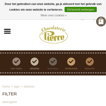
Door het gebruiken van onze website, ga je akkoord met het gebruik van
cookies om onze website te verbeteren.
Dit bericht verbergen
Verzending binnen Nederland vanaf €45,- gratis
Meer over cookies »
Inloggen
/
Registreren
FAIR TRADE
VERSHEID
MAATWERK
EXTRA PUUR
KWALITEIT
home
>
tags
>
whiskey
FILTER
weergave