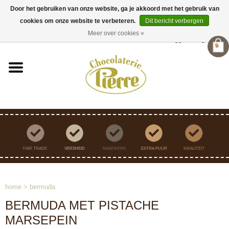
Door het gebruiken van onze website, ga je akkoord met het gebruik van
cookies om onze website te verbeteren.
Dit bericht verbergen
Verzending binnen Nederland vanaf €45,- gratis
Meer over cookies »
Inloggen
/
Registreren
FAIR TRADE
VERSHEID
MAATWERK
EXTRA PUUR
KWALITEIT
home
>
bermuda
BERMUDA MET PISTACHE
MARSEPEIN