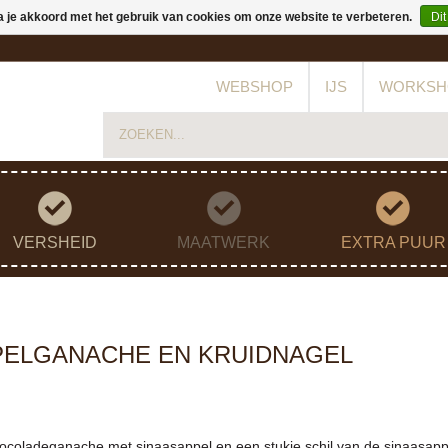
a je akkoord met het gebruik van cookies om onze website te verbeteren.
Dit
WEBSHOP
IJS
WORKSH
VERSHEID
MAATWERK
EXTRA PUUR
PELGANACHE EN KRUIDNAGEL
coladeganache met sinaasappel en een stukje schil van de sinaasappe