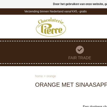
Door het gebruiken van onze website, g
Verzending binnen Nederland vanaf €45,- gratis
FAIR TRADE
home
>
orange
ORANGE MET SINAASAP
Een donkere cho