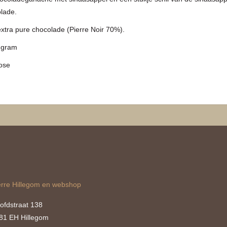
lade.
extra pure chocolade (Pierre Noir 70%).
3 gram
tose
erre Hillegom en webshop
ofdstraat 138
81 EH Hillegom