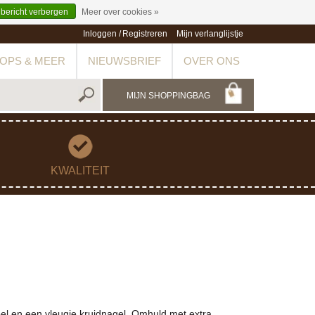
 bericht verbergen
Meer over cookies »
Inloggen
/
Registreren
Mijn verlanglijstje
OPS & MEER
NIEUWSBRIEF
OVER ONS
MIJN SHOPPINGBAG
KWALITEIT
l en een vleugje kruidnagel. Omhuld met extra