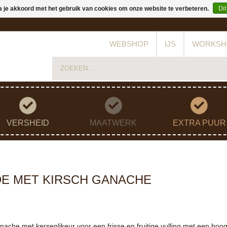
a je akkoord met het gebruik van cookies om onze website te verbeteren.
Dit
WEBSHOP
IJS
WORKSH
VERSHEID
MAATWERK
EXTRA PUUR
E MET KIRSCH GANACHE
ache met kersenlikeur voor een frisse en fruitige vulling met een hoo