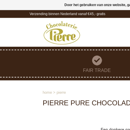
Door het gebruiken van onze website, g
Verzending binnen Nederland vanaf €45,- gratis
FAIR TRADE
home
>
pierre
PIERRE PURE CHOCOLAD
Een donkere gan