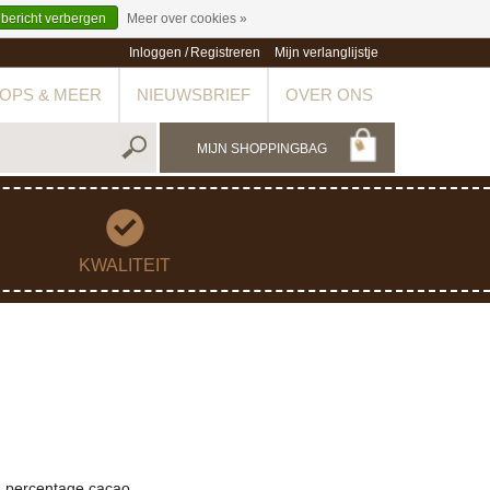
 bericht verbergen
Meer over cookies »
Inloggen
/
Registreren
Mijn verlanglijstje
OPS & MEER
NIEUWSBRIEF
OVER ONS
MIJN SHOPPINGBAG
KWALITEIT
g percentage cacao.