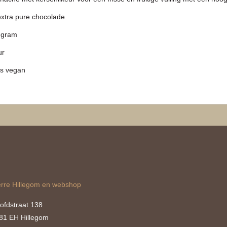
extra pure chocolade.
8 gram
ur
is vegan
erre Hillegom en webshop
ofdstraat 138
81 EH Hillegom