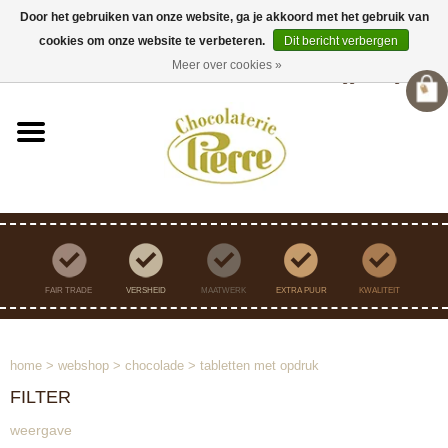
Door het gebruiken van onze website, ga je akkoord met het gebruik van
cookies om onze website te verbeteren.
Dit bericht verbergen
Verzending binnen Nederland vanaf €45,- gratis
Meer over cookies »
Inloggen
/
Registreren
FAIR TRADE
VERSHEID
MAATWERK
EXTRA PUUR
KWALITEIT
home
>
webshop
>
chocolade
>
tabletten met opdruk
FILTER
weergave