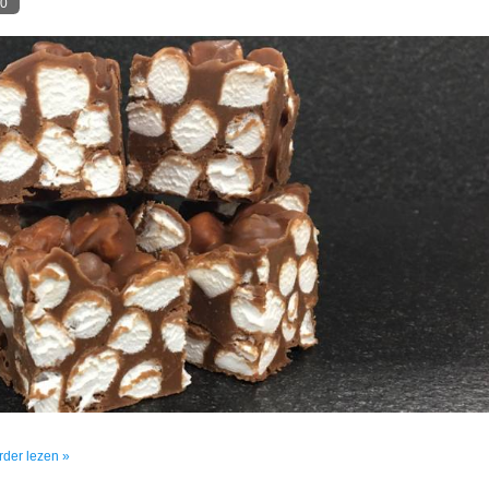
0
erder lezen »