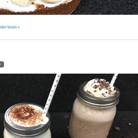
erder lezen »
0