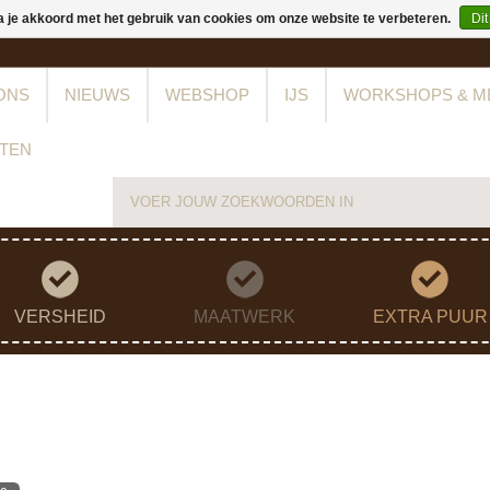
a je akkoord met het gebruik van cookies om onze website te verbeteren.
Dit
ONS
NIEUWS
WEBSHOP
IJS
WORKSHOPS & M
TEN
VERSHEID
MAATWERK
EXTRA PUUR