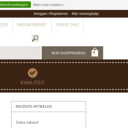
 bericht verbergen
Meer over cookies »
Inloggen
/
Registreren
Mijn verlanglijstje
EER
NIEUWSBRIEF
OVER ONS
MIJN SHOPPINGBAG
KWALITEIT
RECENTE ARTIKELEN
Zebra tulband