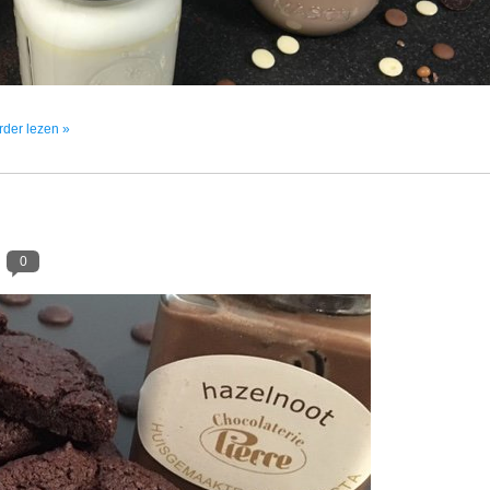
erder lezen »
0