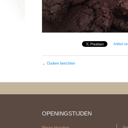
Artikel v
← Oudere berichten
OPENINGSTIJDEN
Pierre Haarlem
Pi