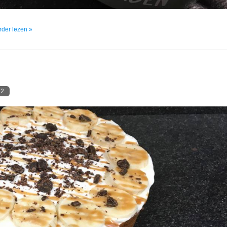
erder lezen »
2