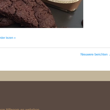
erder lezen »
Nieuwere berichten
erre Hillegom en webshop