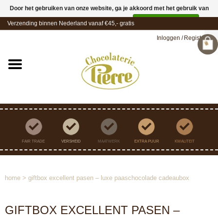
Door het gebruiken van onze website, ga je akkoord met het gebruik van
cookies om onze website te verbeteren.
Dit bericht verbergen
Verzending binnen Nederland vanaf €45,- gratis
Meer over cookies »
Inloggen
/
Registreren
FAIR TRADE
VERSHEID
MAATWERK
EXTRA PUUR
KWALITEIT
home
>
giftbox excellent pasen – luxe paaschocolade cadeaubox
GIFTBOX EXCELLENT PASEN –