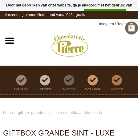
Door het gebruiken van onze website, ga je akkoord met het gebruik van
cookies om onze website te verbeteren.
Dit bericht verbergen
Verzending binnen Nederland vanaf €45,- gratis
Meer over cookies »
Inloggen
/
Registreren
FAIR TRADE
VERSHEID
MAATWERK
EXTRA PUUR
KWALITEIT
home
>
giftbox grande sint - luxe sinterklaas chocolade
GIFTBOX GRANDE SINT - LUXE